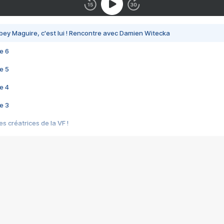
bey Maguire, c'est lui ! Rencontre avec Damien Witecka
e 6
e 5
e 4
e 3
s créatrices de la VF !
e 2
e 1
e Mektoub My Love arrive enfin ! Rencontre avec Shaïn Boumedine et Sal
i : après Toni en famille
elle réalise le bouleversant Dites lui que je l'aime