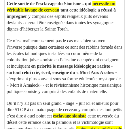
Cette sortie de l’esclavage du Sionisme - qui
nécessite un
véritable lavage de cerveau
tant cette idéologie a réussi à
imprégner
y compris des esprits religieux juifs devenus
déviants - devrait être enseignée dans toutes les synagogues
dignes d’héberger la Sainte Torah.
Ce n’est malheureusement pas le cas mais bien souvent
l’inverse puisque dans certaines ce sont des rabbins formés dans
les écoles talmudiques installées au cœur même de la
colonisation juive sioniste en Palestine occupée qui enseignent
et inculquent
en priorité le message idéologique
raciste
-
surtout celui crié, écrit, enseigné du « Mort Aux Arabes
«
s’exprimant plus souvent sous sa forme édulcorée, mystique de
« Mort à Amaleck« - et le révisionnisme historique messianique
politique sioniste y compris à des enfants de maternelle.
Qu’il n’y ait pas un seul grand « sage » juif ici et ailleurs pour
dire STOP à ce matraquage de cerveau y compris des tout petits
c’est dire à quel point cet
esclavage sioniste
cette traversée du
désert cette errance dans la paranoïa et la victimologie sont
enracinés dans les coeurs et les esprits
éloignant du Judaïsme de