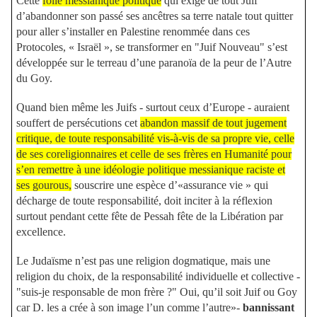
Cette
folie messianique politique
qui exige de tout Juif
d’abandonner son passé ses ancêtres sa terre natale tout quitter
pour aller s’installer en Palestine renommée dans ces
Protocoles, « Israël », se transformer en "Juif Nouveau" s’est
développée sur le terreau d’une paranoïa de la peur de l’Autre
du Goy.
Quand bien même les Juifs - surtout ceux d’Europe - auraient
souffert de persécutions cet
abandon massif de tout jugement
critique, de toute responsabilité vis-à-vis de sa propre vie, celle
de ses coreligionnaires et celle de ses frères en Humanité pour
s’en remettre à une idéologie politique messianique raciste et
ses gourous,
souscrire une espèce d’«assurance vie » qui
décharge de toute responsabilité, doit inciter à la réflexion
surtout pendant cette fête de Pessah fête de la Libération par
excellence.
Le Judaïsme n’est pas une religion dogmatique, mais une
religion du choix, de la responsabilité individuelle et collective -
"suis-je responsable de mon frère ?" Oui, qu’il soit Juif ou Goy
car D. les a crée à son image l’un comme l’autre»-
bannissant