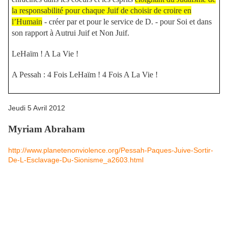
la responsabilité pour chaque Juif de choisir de croire en
l’Humain
- créer par et pour le service de D. - pour Soi et dans
son rapport à Autrui Juif et Non Juif.
LeHaïm ! A La Vie !
A Pessah : 4 Fois LeHaïm ! 4 Fois A La Vie !
Jeudi 5 Avril 2012
Myriam Abraham
http://www.planetenonviolence.org/Pessah-Paques-Juive-Sortir-
De-L-Esclavage-Du-Sionisme_a2603.html