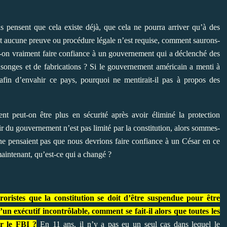
 pensent que cela existe déjà, que cela ne pourra arriver qu’à des
nt aucune preuve ou procédure légale n’est requise, comment saurons-
ut-on vraiment faire confiance à un gouvernement qui a déclenché des
nsonges et de fabrications ? Si le gouvernement américain a menti à
afin d’envahir ce pays, pourquoi ne mentirait-il pas à propos des
 peut-on être plus en sécurité après avoir éliminé la protection
oir du gouvernement n’est pas limité par la constitution, alors sommes-
e pensaient pas que nous devrions faire confiance à un César en ce
aintenant, qu’est-ce qui a changé ?
ristes que la constitution se doit d’être suspendue pour être
un exécutif incontrôlable, comment se fait-il alors que toutes les
ar le FBI ?
En 11 ans, il n’y a pas eu un seul cas dans lequel le