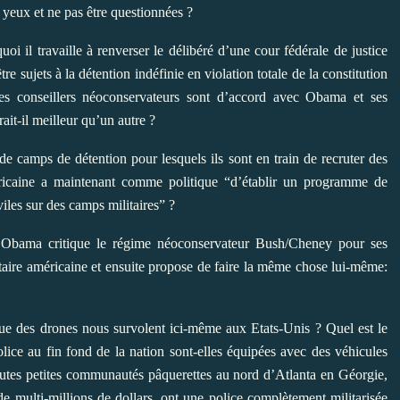
 yeux et ne pas être questionnées ?
il travaille à renverser le délibéré d’une cour fédérale de justice
e sujets à la détention indéfinie en violation totale de la constitution
s conseillers néoconservateurs sont d’accord avec Obama et ses
rait-il meilleur qu’un autre ?
 de camps de détention pour lesquels ils sont en train de recruter des
éricaine a maintenant comme politique “d’établir un programme de
iviles sur des camps militaires” ?
Obama critique le régime néoconservateur Bush/Cheney pour ses
atutaire américaine et ensuite propose de faire la même chose lui-même:
 que des drones nous survolent ici-même aux Etats-Unis ? Quel est le
olice au fin fond de la nation sont-elles équipées avec des véhicules
outes petites communautés pâquerettes au nord d’Atlanta en Géorgie,
multi-millions de dollars, ont une police complètement militarisée