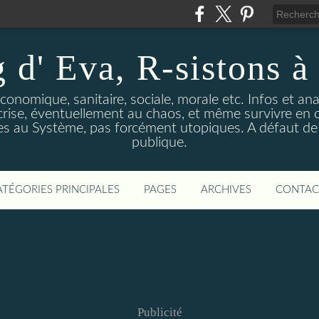
 d' Eva, R-sistons à 
économique, sanitaire, sociale, morale etc. Infos et ana
 crise, éventuellement au chaos, et même survivre en c
ves au Système, pas forcément utopiques. A défaut de l
publique.
ATÉGORIES PRINCIPALES
PAGES
ARCHIVES
CONTAC
Publicité