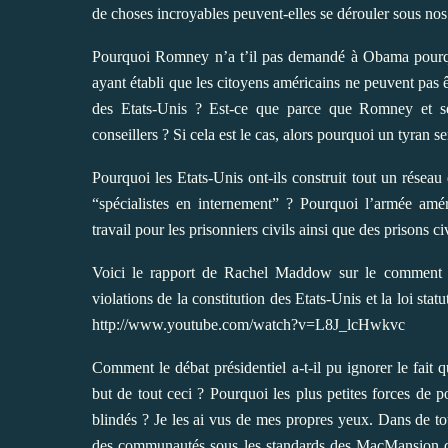
de choses incroyables peuvent-elles se dérouler sous nos
Pourquoi Romney n’a t’il pas demandé à Obama pourquoi 
ayant établi que les citoyens américains ne peuvent pas êtr
des Etats-Unis ? Est-ce que parce que Romney et se
conseillers ? Si cela est le cas, alors pourquoi un tyran se
Pourquoi les Etats-Unis ont-ils construit tout un réseau
“spécialistes en internement” ? Pourquoi l’armée am
travail pour les prisonniers civils ainsi que des prisons c
Voici le rapport de Rachel Maddow sur le comment 
violations de la constitution des Etats-Unis et la loi st
http://www.youtube.com/watch?v=L8J_lcHwkvc
Comment le débat présidentiel a-t-il pu ignorer le fait
but de tout ceci ? Pourquoi les plus petites forces de p
blindés ? Je les ai vus de mes propres yeux. Dans de t
des communautés sous les standards des MacMansion de 