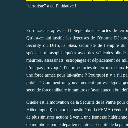
“terroriste” a eu l’initiative !
En onze ans après le 11 Septembre, les actes de terrori
Qu’est-ce qui justifie les dépenses de l’énorme Départe
Security ou DHS, la Stasi, securitate de l’empire du 
spéciales ultrasophistiquées avec des véhicules blindé
meurtres, assassinats, estropiages et déplacement de m
n’ont pas provoqué d’énormes actes de terrorisme aux Eta
une force armée pour lui-même ? Pourquoi n’y a t’il pas
public ? Comment un gouvernement qui est déjà largem
seconde force militaire intramuros n’ayant aucun but déf
Quelle est la motivation de la Sécurité de la Patrie pour 
Hitler Jugend) Le corps constitué de la FEMA (Federa
de plus sinistres actions à venir, une jeunesse hitlérienn
de munitions par le département de la sécurité de la patr