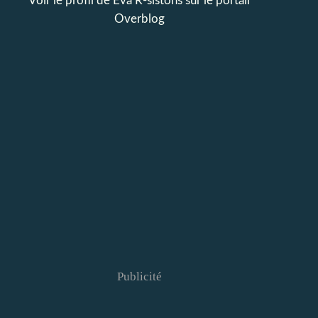
Voir le profil de
Eva R-sistons
sur le portail
Overblog
Publicité