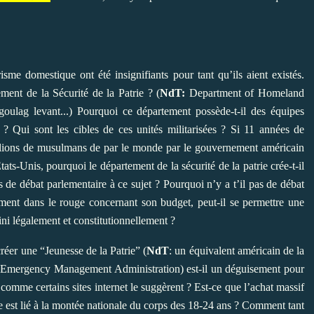
sme domestique ont été insignifiants pour tant qu’ils aient existés.
ment de la Sécurité de la Patrie ? (
NdT:
Department of Homeland
goulag levant...) Pourquoi ce département possède-t-il des équipes
s ? Qui sont les cibles de ces unités militarisées ? Si 11 années de
illions de musulmans de par le monde par le gouvernement américain
ts-Unis, pourquoi le département de la sécurité de la patrie crée-t-il
 de débat parlementaire à ce sujet ? Pourquoi n’y a t’il pas de débat
ent dans le rouge concernant son budget, peut-il se permettre une
ini légalement et constitutionnellement ?
créer une “Jeunesse de la Patrie” (
NdT
: un équivalent américain de la
l Emergency Management Administration) est-il un déguisement pour
e comme certains sites internet le suggèrent ? Est-ce que l’achat massif
ie est lié à la montée nationale du corps des 18-24 ans ? Comment tant