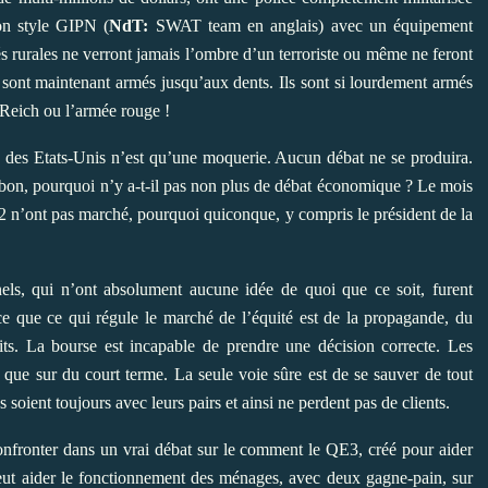
ion style GIPN (
NdT:
SWAT team en anglais) avec un équipement
s rurales ne verront jamais l’ombre d’un terroriste ou même ne feront
s sont maintenant armés jusqu’aux dents. Ils sont si lourdement armés
 Reich ou l’armée rouge !
e des Etats-Unis n’est qu’une moquerie. Aucun débat ne se produira.
 bon, pourquoi n’y a-t-il pas non plus de débat économique ? Le mois
 2 n’ont pas marché, pourquoi quiconque, y compris le président de la
nels, qui n’ont absolument aucune idée de quoi que ce soit, furent
e que ce qui régule le marché de l’équité est de la propagande, du
its. La bourse est incapable de prendre une décision correcte. Les
t que sur du court terme. La seule voie sûre est de se sauver de tout
s soient toujours avec leurs pairs et ainsi ne perdent pas de clients.
nfronter dans un vrai débat sur le comment le QE3, créé pour aider
eut aider le fonctionnement des ménages, avec deux gagne-pain, sur