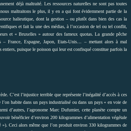
nement déjà maltraité. Les ressources naturelles ne sont pas toutes
e nous maltraitons le plus, il y en a qui font évidemment partie de la
ssource halieutique, dont la gestion – ou plutôt dans bien des cas la
tifiques et fait la une des médias, à l’occasion de tel ou tel conflit,
pêcheurs et « Bruxelles » autour des fameux quotas. La grande pêche
ces – France, Espagne, Japon, Etats-Unis… – mettant alors à mal
s entiers, puisque le poisson qui leur est confisqué constitue parfois la
de. C’est l’injustice terrible que représente l’inégalité d’accès à ces
e l’on habite dans un pays industrialisé ou dans un pays « en voie de
armi d’autres, l’agronome Marc Dufumier, cette planète compte un
pouvoir bénéficier d’environ 200 kilogrammes d’alimentation végétale
eté »). Ceci alors même que l’on produit environ 330 kilogrammes de