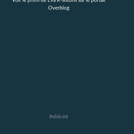
Voir le profil de
Eva R-sistons
sur le portail
Overblog
Publicité