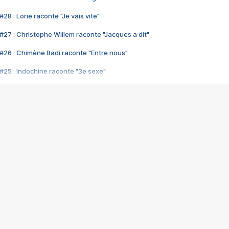
28 : Lorie raconte "Je vais vite"
#27 : Christophe Willem raconte "Jacques a dit"
#26 : Chimène Badi raconte "Entre nous"
#25 : Indochine raconte "3e sexe"
#24 : Zaho raconte "C'est chelou"
#23 : Patrick Bruel raconte "Au café des délices"
#22 : Kyo raconte "Le chemin"
#21 : Nolwenn Leroy raconte "Cassé"
#20 : Patrick Hernandez raconte "Born to be alive"
#19 : Lorie raconte "Près de moi"
#18 : Michael Jones raconte "A nos actes manqués" (avec Jean-Jacque
#17 : Khaled raconte "Aïcha"