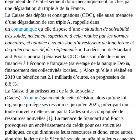
dépendent de l’État et seraient donc mécaniquement touchés par
une dégradation du triple A de la France.
La Caisse des dépôts et consignations (CDC), elle aussi menacée
d’une dégradation de son triple A, rappelle dans
un
communiqué
qu’elle dispose d’une
« situation de solvabilité
très solide, nettement supérieure à celle requise par les normes
bancaires, et adaptée à sa mission d’investisseur de long terme et
de protection des dépôts réglementés »
. La décision de Standard
and Poor’s pourrait pénaliser la CDC dans son rôle de soutien
financier à l’économie française (sauvetage de la banque Dexia,
financement des collectivités locales...). Alors qu’elle a réalisé en
2010 un bénéfice net 2,1 milliards d’euros, en progression de
8,6 %.
La Caisse d’amortissement de la dette sociale
(Cades)
s’étonne
également de cette décision, alors qu’une loi
organique protège ses ressources jusqu’en 2025, prévoyant que
toute nouvelle dette reçue par la Cades soit accompagnée de
ressources nouvelles [
1
]. La menace de Standard and Poor’s
provoquera un enchérissement du crédit pour ces structures
publiques, ce qui diminuera leurs ressources et donc, entre autres,
alourdira la dette de la Sécurité sociale ou affaiblira leurs capacités