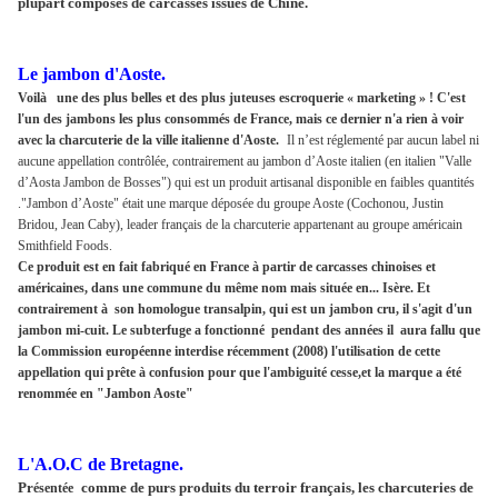
plupart composés de carcasses issues de Chine.
Le jambon d'Aoste.
Voilà une des plus belles et des plus juteuses escroquerie « marketing » ! C'est
l'un des jambons les plus consommés de France, mais ce dernier n'a rien à voir
avec la charcuterie de la ville italienne d'Aoste.
Il n’est réglementé par aucun label ni
aucune appellation contrôlée, contrairement au jambon d’Aoste italien (en italien "Valle
d’Aosta Jambon de Bosses") qui est un produit artisanal disponible en faibles quantités
."Jambon d’Aoste" était une marque déposée du groupe Aoste (Cochonou, Justin
Bridou, Jean Caby), leader français de la charcuterie appartenant au groupe américain
Smithfield Foods.
Ce produit est en fait fabriqué en France à partir de carcasses chinoises et
américaines, dans une commune du même nom mais située en... Isère. Et
contrairement à son homologue transalpin, qui est un jambon cru, il s'agit d'un
jambon mi-cuit. Le subterfuge a fonctionné pendant des années il aura fallu que
la Commission européenne interdise récemment (2008) l'utilisation de cette
appellation qui prête à confusion pour que l'ambiguité cesse,et la marque a été
renommée en "Jambon Aoste"
L'A.O.C de Bretagne.
Pr
comme de purs produits du terroir français, les charcuteries de
ésentée