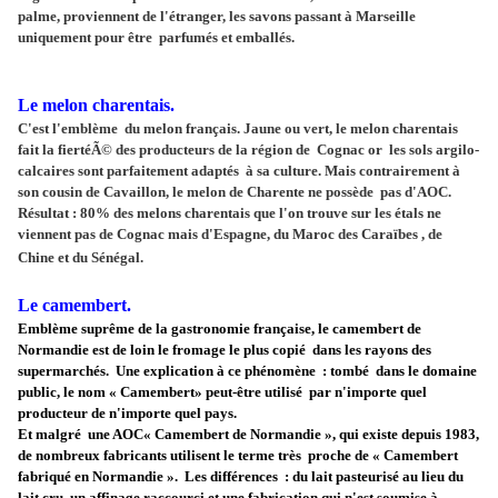
palme, proviennent de l'étranger, les savons passant à Marseille
uniquement pour être parfumés et emballés.
Le melon charentais.
C'est l'emblème du melon français. Jaune ou vert, le melon charentais
fait la fiertéÃ© des producteurs de la région de Cognac or les sols argilo-
calcaires sont parfaitement adaptés à sa culture. Mais contrairement à
son cousin de Cavaillon, le melon de Charente ne possède pas d'AOC.
Résultat : 80% des melons charentais que l'on trouve sur les étals ne
viennent pas de Cognac mais d'Espagne, du Maroc des Caraïbes , de
Chine et du Sénégal.
Le camembert.
Emblème suprême de la gastronomie française, le camembert de
Normandie est de loin le fromage le plus copié dans les rayons des
supermarchés. Une explication à ce phénomène : tombé dans le domaine
public, le nom « Camembert» peut-être utilisé par n'importe quel
producteur de n'importe quel pays.
Et malgré une AOC« Camembert de Normandie », qui existe depuis 1983,
de nombreux fabricants utilisent le terme très proche de « Camembert
fabriqué en Normandie ». Les différences : du lait pasteurisé au lieu du
lait cru, un affinage raccourci et une fabrication qui n'est soumise à