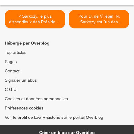
< Sarkozy, le plus
Pour D. de Villepin, N.
dispendieux des Présidents
Sarkozy est "un des
français. Dette: Hausse de
problèmes de la France" >
50 %
Hébergé par Overblog
Top articles
Pages
Contact
Signaler un abus
C.G.U.
Cookies et données personnelles
Préférences cookies
Voir le profil de Eva R-sistons sur le portail Overblog
Créer un blog sur Overblog