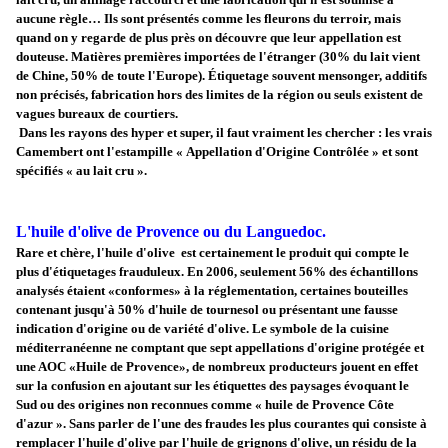
aucune règle… Ils sont présentés comme les fleurons du terroir, mais
quand on y regarde de plus près on découvre que leur appellation est
douteuse. Matières premières importées de l'étranger (30% du lait vient
de Chine, 50% de toute l'Europe). Étiquetage souvent mensonger, additifs
non précisés, fabrication hors des limites de la région ou seuls existent de
vagues bureaux de courtiers.
Dans les rayons des hyper et super, il faut vraiment les chercher : les vrais
Camembert ont l'estampille « Appellation d'Origine Contrôlée » et sont
spécifiés « au lait cru ».
L'huile d'olive de Provence ou du Languedoc.
Rare et chère, l'huile d'olive est certainement le produit qui compte le
plus d'étiquetages frauduleux. En 2006, seulement 56% des échantillons
analysés étaient «conformes» à la réglementation, certaines bouteilles
contenant jusqu'à 50% d'huile de tournesol ou présentant une fausse
indication d'origine ou de variété d'olive. Le symbole de la cuisine
méditerranéenne ne comptant que sept appellations d'origine protégée et
une AOC «Huile de Provence», de nombreux producteurs jouent en effet
sur la confusion en ajoutant sur les étiquettes des paysages évoquant le
Sud ou des origines non reconnues comme « huile de Provence Côte
d'azur ». Sans parler de l'une des fraudes les plus courantes qui consiste à
remplacer l'huile d'olive par l'huile de grignons d'olive, un résidu de la