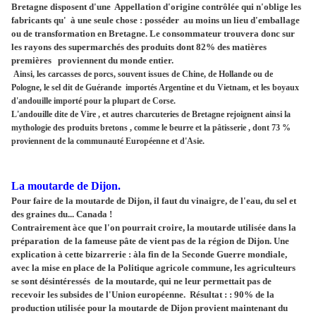
Bretagne disposent d'une Appellation d'origine contrôlée qui n'oblige les
fabricants qu' à une seule chose : posséder au moins un lieu d'emballage
ou de transformation en Bretagne. Le consommateur trouvera donc sur
les rayons des supermarchés des produits dont 82% des matières
premières proviennent du monde entier.
Ainsi, les carcasses de porcs, souvent issues de Chine, de Hollande ou de
Pologne, le sel dit de Guérande importés Argentine et du Vietnam, et les boyaux
d'andouille importé pour la plupart de Corse.
L'andouille dite de Vire , et autres charcuteries de Bretagne rejoignent ainsi la
mythologie des produits bretons , comme le beurre et la pâtisserie , dont 73 %
proviennent de la communauté Européenne et d'Asie.
La moutarde de Dijon.
Pour faire de la moutarde de Dijon, il faut du vinaigre, de l'eau, du sel et
des graines du... Canada !
Contrairement àce que l'on pourrait croire, la moutarde utilisée dans la
préparation de la fameuse pâte de vient pas de la région de Dijon. Une
explication à cette bizarrerie : àla fin de la Seconde Guerre mondiale,
avec la mise en place de la Politique agricole commune, les agriculteurs
se sont désintéressés de la moutarde, qui ne leur permettait pas de
recevoir les subsides de l'Union européenne. Résultat : : 90% de la
production utilisée pour la moutarde de Dijon provient maintenant du