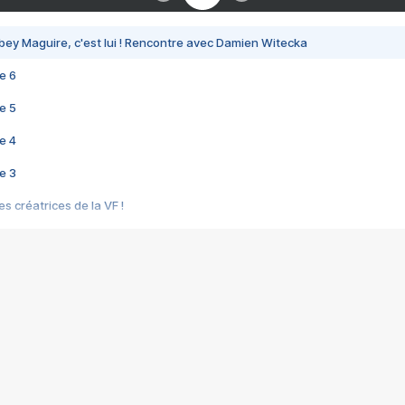
bey Maguire, c'est lui ! Rencontre avec Damien Witecka
e 6
e 5
e 4
e 3
s créatrices de la VF !
e 2
e 1
e Mektoub My Love arrive enfin ! Rencontre avec Shaïn Boumedine et Sal
i : après Toni en famille
elle réalise le bouleversant Dites lui que je l'aime
ais ! Rencontre autour de Vie privée de Rebecca Zlotowski