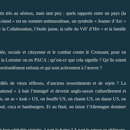
is très au sérieux, mais tant pis) : quels rapports entre un pays (la
e Roland » est un sommet antimusulman, un symbole « Jeanne d’Arc »
a Collaboration, l’étoile jaune, la rafle du Vél’ d’Hiv » et la famille
iée, sociale et citoyenne et le combat contre le Croissant, pour en
, la Lorraine ou en PACA ; qu’est-ce que cela signifie ? Qu’ils soient
 profondément enfouis et qui sont activement à l’œuvre ?
illés de vieux réflexes, d’anciens ressentiments et de rejets ? La
ational » à haïr l’immigré et devenir anglo-saxon culturellement et
lais, on se « look » US, on bouffe US, on chante US, on danse US, on
ood, coca et hamburgers. Et au final, on laisse l’Allemagne dominer
t leur véritable victoire, à part la haine ? A part le retour au chômage,