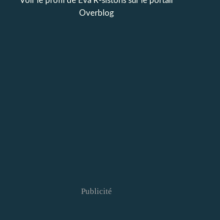
Voir le profil de
Eva R-sistons
sur le portail
Overblog
Publicité