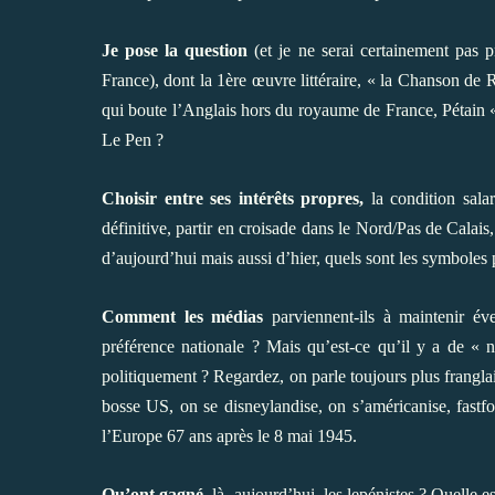
Je pose la question
(et je ne serai certainement pas pr
France), dont la 1ère œuvre littéraire, « la Chanson d
qui boute l’Anglais hors du royaume de France, Pétain « l
Le Pen ?
Choisir entre ses intérêts propres,
la condition salar
définitive, partir en croisade dans le Nord/Pas de Calais
d’aujourd’hui mais aussi d’hier, quels sont les symboles
Comment les médias
parviennent-ils à maintenir éve
préférence nationale ? Mais qu’est-ce qu’il y a de « n
politiquement ? Regardez, on parle toujours plus frang
bosse US, on se disneylandise, on s’américanise, fastf
l’Europe 67 ans après le 8 mai 1945.
Qu’ont gagné,
là, aujourd’hui, les lepénistes ? Quelle es