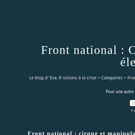
Front national : 
él
Le blog d' Eva, R-sistons à la crise
>
Categories
>
Fro
Pour une autre 
2
Pa
Front national : cirque et manipula