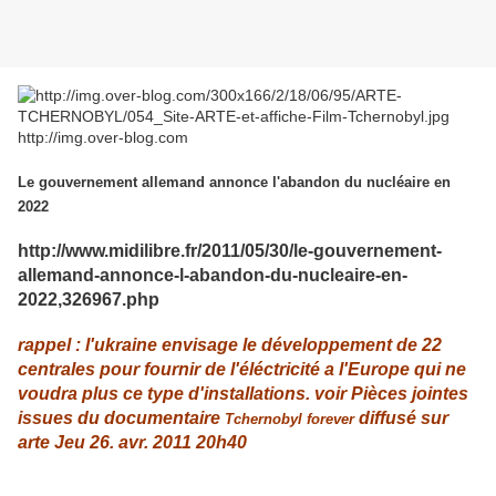
http://img.over-blog.com
Le gouvernement allemand annonce l'abandon du nucléaire en
2022
http://www.midilibre.fr/2011/05/30/le-gouvernement-
allemand-annonce-l-abandon-du-nucleaire-en-
2022,326967.php
rappel
: l'
ukraine
envisage
le développement
de 2
2
centrale
s
pour fournir
de l'
éléctricité
a
l'
Europe
qui
ne
voudra plus
ce type d'installation
s
.
voir Pièces jointes
issu
es
du documentaire
diffusé sur
Tchernobyl forever
arte Jeu 26. avr. 2011 20h40