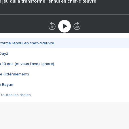
e jeu qui a transformé l’ennui en chef-d’œuvre
nsformé l’ennui en chef-d’œuvre
 DayZ
 a 13 ans (et vous l'avez ignoré)
e (littéralement)
im Rayan
 toutes les règles
s les jeux vidéo
us choquant de Rockstar ? - Le scandale BULLY
e plus moche de Steam