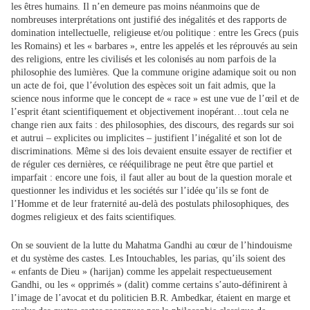
les êtres humains. Il n’en demeure pas moins néanmoins que de
nombreuses interprétations ont justifié des inégalités et des rapports de
domination intellectuelle, religieuse et/ou politique : entre les Grecs (puis
les Romains) et les « barbares », entre les appelés et les réprouvés au sein
des religions, entre les civilisés et les colonisés au nom parfois de la
philosophie des lumières. Que la commune origine adamique soit ou non
un acte de foi, que l’évolution des espèces soit un fait admis, que la
science nous informe que le concept de « race » est une vue de l’œil et de
l’esprit étant scientifiquement et objectivement inopérant…tout cela ne
change rien aux faits : des philosophies, des discours, des regards sur soi
et autrui – explicites ou implicites – justifient l’inégalité et son lot de
discriminations. Même si des lois devaient ensuite essayer de rectifier et
de réguler ces dernières, ce rééquilibrage ne peut être que partiel et
imparfait : encore une fois, il faut aller au bout de la question morale et
questionner les individus et les sociétés sur l’idée qu’ils se font de
l’Homme et de leur fraternité au-delà des postulats philosophiques, des
dogmes religieux et des faits scientifiques.
On se souvient de la lutte du Mahatma Gandhi au cœur de l’hindouisme
et du système des castes. Les Intouchables, les parias, qu’ils soient des
« enfants de Dieu » (harijan) comme les appelait respectueusement
Gandhi, ou les « opprimés » (dalit) comme certains s’auto-définirent à
l’image de l’avocat et du politicien B.R. Ambedkar, étaient en marge et