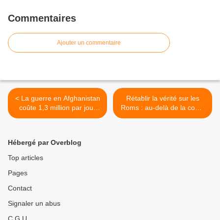
Commentaires
Ajouter un commentaire
< La guerre en Afghanistan
Rétablir la vérité sur les
coûte 1,3 million par jour
Roms : au-delà de la com',
aux contribuables français
Sarkozy ne fait rien >
Hébergé par Overblog
Top articles
Pages
Contact
Signaler un abus
C.G.U.