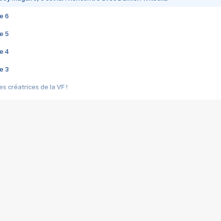
e 6
e 5
e 4
e 3
s créatrices de la VF !
e 2
e 1
e Mektoub My Love arrive enfin ! Rencontre avec Shaïn Boumedine et Sal
i : après Toni en famille
elle réalise le bouleversant Dites lui que je l'aime
ais ! Rencontre autour de Vie privée de Rebecca Zlotowski
 de Marguerite, Grave... Rencontre avec Ella Rumpf