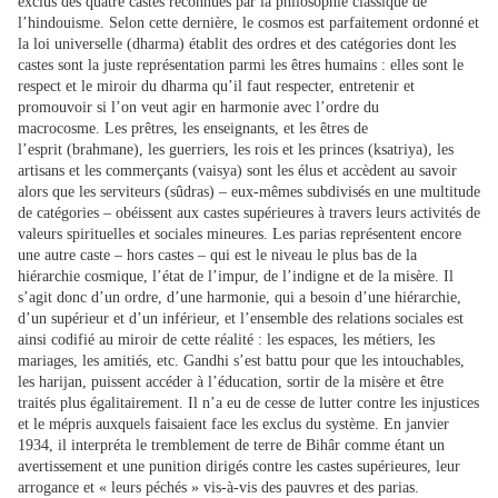
exclus des quatre castes reconnues par la philosophie classique de
l’hindouisme. Selon cette dernière, le cosmos est parfaitement ordonné et
la loi universelle (dharma) établit des ordres et des catégories dont les
castes sont la juste représentation parmi les êtres humains : elles sont le
respect et le miroir du dharma qu’il faut respecter, entretenir et
promouvoir si l’on veut agir en harmonie avec l’ordre du
macrocosme. Les prêtres, les enseignants, et les êtres de
l’esprit (brahmane), les guerriers, les rois et les princes (ksatriya), les
artisans et les commerçants (vaisya) sont les élus et accèdent au savoir
alors que les serviteurs (sûdras) – eux-mêmes subdivisés en une multitude
de catégories – obéissent aux castes supérieures à travers leurs activités de
valeurs spirituelles et sociales mineures. Les parias représentent encore
une autre caste – hors castes – qui est le niveau le plus bas de la
hiérarchie cosmique, l’état de l’impur, de l’indigne et de la misère. Il
s’agit donc d’un ordre, d’une harmonie, qui a besoin d’une hiérarchie,
d’un supérieur et d’un inférieur, et l’ensemble des relations sociales est
ainsi codifié au miroir de cette réalité : les espaces, les métiers, les
mariages, les amitiés, etc. Gandhi s’est battu pour que les intouchables,
les harijan, puissent accéder à l’éducation, sortir de la misère et être
traités plus égalitairement. Il n’a eu de cesse de lutter contre les injustices
et le mépris auxquels faisaient face les exclus du système. En janvier
1934, il interpréta le tremblement de terre de Bihâr comme étant un
avertissement et une punition dirigés contre les castes supérieures, leur
arrogance et « leurs péchés » vis-à-vis des pauvres et des parias.