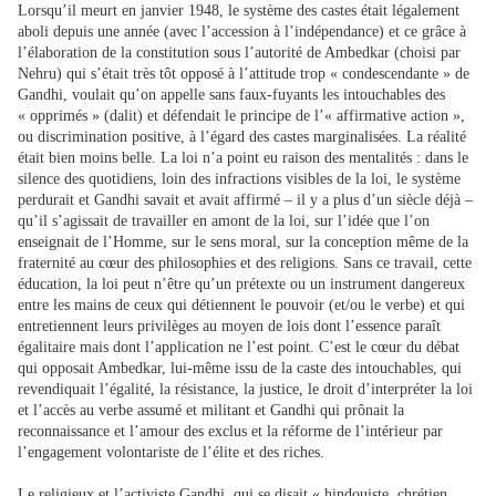
Lorsqu’il meurt en janvier 1948, le système des castes était légalement
aboli depuis une année (avec l’accession à l’indépendance) et ce grâce à
l’élaboration de la constitution sous l’autorité de Ambedkar (choisi par
Nehru) qui s’était très tôt opposé à l’attitude trop « condescendante » de
Gandhi, voulait qu’on appelle sans faux-fuyants les intouchables des
« opprimés » (dalit) et défendait le principe de l’« affirmative action »,
ou discrimination positive, à l’égard des castes marginalisées. La réalité
était bien moins belle. La loi n’a point eu raison des mentalités : dans le
silence des quotidiens, loin des infractions visibles de la loi, le système
perdurait et Gandhi savait et avait affirmé – il y a plus d’un siècle déjà –
qu’il s’agissait de travailler en amont de la loi, sur l’idée que l’on
enseignait de l’Homme, sur le sens moral, sur la conception même de la
fraternité au cœur des philosophies et des religions. Sans ce travail, cette
éducation, la loi peut n’être qu’un prétexte ou un instrument dangereux
entre les mains de ceux qui détiennent le pouvoir (et/ou le verbe) et qui
entretiennent leurs privilèges au moyen de lois dont l’essence paraît
égalitaire mais dont l’application ne l’est point. C’est le cœur du débat
qui opposait Ambedkar, lui-même issu de la caste des intouchables, qui
revendiquait l’égalité, la résistance, la justice, le droit d’interpréter la loi
et l’accès au verbe assumé et militant et Gandhi qui prônait la
reconnaissance et l’amour des exclus et la réforme de l’intérieur par
l’engagement volontariste de l’élite et des riches.
Le religieux et l’activiste Gandhi, qui se disait « hindouiste, chrétien,