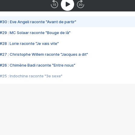
#30 : Eve Angeli raconte "Avant de partir"
#29 : MC Solaar raconte "Bouge de là"
28 : Lorie raconte "Je vais vite"
#27 : Christophe Willem raconte "Jacques a dit"
#26 : Chimène Badi raconte "Entre nous"
#25 : Indochine raconte "3e sexe"
#24 : Zaho raconte "C'est chelou"
#23 : Patrick Bruel raconte "Au café des délices"
#22 : Kyo raconte "Le chemin"
#21 : Nolwenn Leroy raconte "Cassé"
#20 : Patrick Hernandez raconte "Born to be alive"