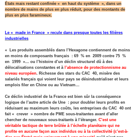
États mais restant confinée «
en haut du système
», dans un
nombre de mains de plus en plus réduit, pour des montants de
plus en plus faramineux.
Le «
made in France
» recule dans presque toutes les filières
industrielles
«
Les produits assemblés dans l’Hexagone contiennent de moins
en moins de composants français
: 69
% en
2009 contre 75
%
en
1999
»… ou l’histoire d’un déclin structurel dû à des
délocalisations constantes et à
l’absence de protectionnisme au
niveau européen
. Richesse des stars du CAC
40, misère des
salariés français qui voient leur pays se désindustrialiser et leurs
emplois filer en Chine ou au Vietnam…
Ce déclin industriel de la France est bien sûr la conséquence
logique de l’autre article de Une
: pour doubler leurs profits en
réduisant au maximum leurs coûts, les entreprises du CAC
40 ont
fait «
crever
» nombre de PME sous-traitantes avant d’aller
chercher de nouveaux sous-traitants à l’étranger.
C’est une
véritable tactique de terre brûlée à l’échelle planétaire qui ne
profite en aucune façon aux individus ou à la collectivité (c’est-à-