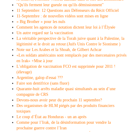
"Qu'ils ferment leur gueule ou qu'ils démissionnent"
11 Septembre: 12 Questions aux Défenseurs du Récit Officiel
11-Septembre : de nouvelles vidéos sont mises en ligne
« Big Brother » pour les nuls
Comment les agences de notation dictent leur loi à l’Élysée
Un autre regard sur la vaccination
La véritable perspective de la Torah juive quant à la Palestine, la
légitimité et le droit au retour.(Juifs Unis Contre le Sionisme )
Note sur Les Arabes et la Shoah, de Gilbert Achcar
«Les soldats américains sont remplacés par des mercenaires privés
en Irak» +Mise à jour
L'obligation de vaccination FCO est supprimée pour 2011 !
(élevage)
Argentine, galop d'essai ???
Faire son dentifrice (sans fluor)
Quarante-huit arrêts maladie quasi simultanés au sein d’une
compagnie de CRS
Devons-nous avoir peur du prochain 11 septembre?
Des organismes de HLM piégés par des produits financiers
toxiques
Le coup d’État au Honduras - un an après
Comme pour l’Irak, de la désinformation pour vendre la
prochaine guerre contre l’Iran