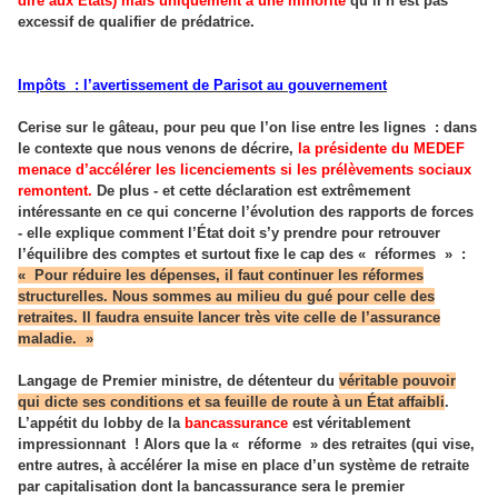
dire aux États) mais uniquement à une minorité
qu’il n’est pas
excessif de qualifier de prédatrice.
Impôts
: l’avertissement de Parisot au gouvernement
Cerise sur le gâteau, pour peu que l’on lise entre les lignes
: dans
le contexte que nous venons de décrire,
la présidente du MEDEF
menace d’accélérer les licenciements si les prélèvements sociaux
remontent.
De plus - et cette déclaration est extrêmement
intéressante en ce qui concerne l’évolution des rapports de forces
- elle explique comment l’État doit s’y prendre pour retrouver
l’équilibre des comptes et surtout fixe le cap des «
réformes
»
:
«
Pour réduire les dépenses, il faut continuer les réformes
structurelles. Nous sommes au milieu du gué pour celle des
retraites. Il faudra ensuite lancer très vite celle de l’assurance
maladie.
»
Langage de Premier ministre, de détenteur du
véritable pouvoir
qui dicte ses conditions et sa feuille de route à un État affaibli
.
L’appétit du lobby de la
bancassurance
est véritablement
impressionnant
! Alors que la «
réforme
» des retraites (qui vise,
entre autres, à accélérer la mise en place d’un système de retraite
par capitalisation dont la bancassurance sera le premier