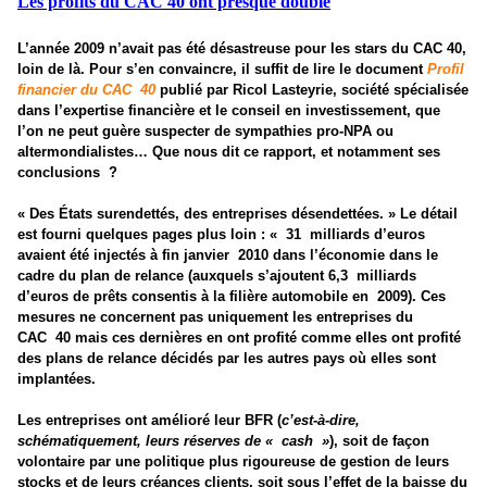
Les profits du CAC 40 ont presque doublé
L’année 2009 n’avait pas été désastreuse pour les stars du CAC 40,
loin de là. Pour s’en convaincre, il suffit de lire le document
Profil
financier du CAC
40
publié par Ricol Lasteyrie, société spécialisée
dans l’expertise financière et le conseil en investissement, que
l’on ne peut guère suspecter de sympathies pro-NPA ou
altermondialistes… Que nous dit ce rapport, et notamment ses
conclusions
?
« Des États surendettés, des entreprises désendettées. » Le détail
est fourni quelques pages plus loin : «
31
milliards d’euros
avaient été injectés à fin janvier
2010 dans l’économie dans le
cadre du plan de relance (auxquels s’ajoutent 6,3
milliards
d’euros de prêts consentis à la filière automobile en
2009). Ces
mesures ne concernent pas uniquement les entreprises du
CAC
40 mais ces dernières en ont profité comme elles ont profité
des plans de relance décidés par les autres pays où elles sont
implantées.
Les entreprises ont amélioré leur BFR (
c’est-à-dire,
schématiquement, leurs réserves de «
cash
»
), soit de façon
volontaire par une politique plus rigoureuse de gestion de leurs
stocks et de leurs créances clients, soit sous l’effet de la baisse du