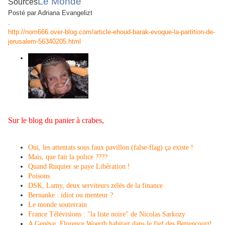
Le Monde
Sources
Posté par Adriana Evangelizt
.
http://nom666.over-blog.com/article-ehoud-barak-evoque-la-partition-de-
jerusalem-56340205.html
Sur le blog du panier à crabes,
Oui, les attentats sous faux pavillon (false-flag) ça existe !
Mais, que fait la police ????
Quand Ruquier se paye Libération !
Poisons
DSK, Lamy, deux serviteurs zélés de la finance
Bernanke : idiot ou menteur ?
Le monde souterrain
France Télévisions : "la liste noire" de Nicolas Sarkozy
A Genève, Florence Woerth habitait dans le fief des Bettencourt!