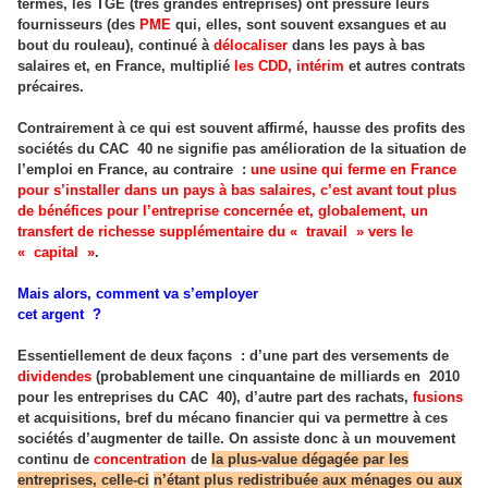
termes, les TGE (très grandes entreprises) ont pressuré leurs
fournisseurs (des
PME
qui, elles, sont souvent exsangues et au
bout du rouleau), continué à
délocaliser
dans les pays à bas
salaires et, en France, multiplié
les CDD, intérim
et autres contrats
précaires.
Contrairement à ce qui est souvent affirmé, hausse des profits des
sociétés du CAC
40 ne signifie pas amélioration de la situation de
l’emploi en France, au contraire
:
une usine qui ferme en France
pour s’installer dans un pays à bas salaires, c’est avant tout plus
de bénéfices pour l’entreprise concernée et, globalement, un
transfert de richesse supplémentaire du «
travail
» vers le
«
capital
»
.
Mais alors, comment va s’employer
cet argent
?
Essentiellement de deux façons
: d’une part des versements de
dividendes
(probablement une cinquantaine de milliards en
2010
pour les entreprises du CAC
40), d’autre part des rachats,
fusions
et acquisitions, bref du mécano financier qui va permettre à ces
sociétés d’augmenter de taille. On assiste donc à un mouvement
continu de
concentration
de
la plus-value dégagée par les
entreprises, celle-ci
n’étant plus redistribuée aux ménages ou aux