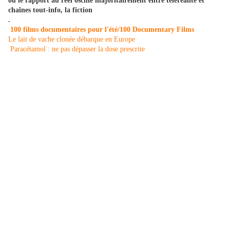
où le rapport au réel oscille majoritairement entre téléréalité et
chaînes tout-info, la fiction
.
100 films documentaires pour l'été/100 Documentary Films
Le lait de vache clonée débarque en Europe
Paracétamol : ne pas dépasser la dose prescrite