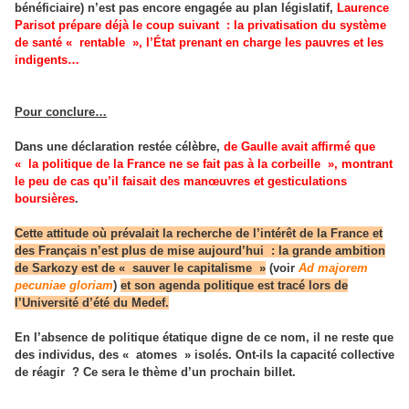
bénéficiaire) n’est pas encore engagée au plan législatif,
Laurence
Parisot prépare déjà le coup suivant
: la privatisation du système
de santé «
rentable
», l’État prenant en charge les pauvres et les
indigents…
Pour conclure…
Dans une déclaration restée célèbre,
de Gaulle avait affirmé que
«
la politique de la France ne se fait pas à la corbeille
», montrant
le peu de cas qu’il faisait des manœuvres et gesticulations
boursières
.
Cette attitude où prévalait la recherche de l’intérêt de la France et
des Français n’est plus de mise aujourd’hui
: la grande ambition
de Sarkozy est de «
sauver le capitalisme
»
(voir
Ad majorem
pecuniae gloriam
)
et son agenda politique est tracé lors de
l’Université d’été du Medef.
En l’absence de politique étatique digne de ce nom, il ne reste que
des individus, des «
atomes
» isolés. Ont-ils la capacité collective
de réagir
? Ce sera le thème d’un prochain billet.