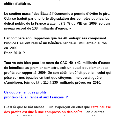
chiffre d’affaires.
Le soutien massif des États à l’économie a permis d’éviter le pire.
Cela se traduit par une forte dégradation des comptes publics. Le
déficit public de la France a atteint 7,9
% du PIB en
2009, soit un
niveau record de 138
milliards d’euros. »
Par comparaison, rappelons que les 40
entreprises composant
l’indice CAC ont réalisé un bénéfice net de 46
milliards d’euros
en
2009…
Et en 2010
?
Tout va très bien pour les stars du CAC
40
: 42
milliards d’euros
de bénéfices au premier semestre, soit un quasi-doublement des
profits par rapport à
2009. De son côté, le déficit public – celui qui
pèse sur nos épaules en tant que citoyens – ne devrait guère
s’améliorer, loin de là
: 115 à 130
milliards prévus en
2010.
Ce doublement des profits
profite-t-il à la France et aux Français
?
C’est là que le bât blesse… On s’aperçoit en effet que
cette hausse
des profits est due à une compression des coûts
: en d’autres