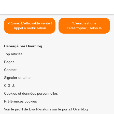
< Syrie: L'effroyable vérité !
"L'euro est une
Appel à mobilisation
catastrophe", selon le
générale contre l'Occident
président tchèque >
fou
Hébergé par Overblog
Top articles
Pages
Contact
Signaler un abus
C.G.U.
Cookies et données personnelles
Préférences cookies
Voir le profil de Eva R-sistons sur le portail Overblog