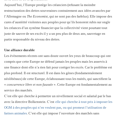
Aujourd’hui, l’Europe protège les créanciers (refusant la moindre
restructuration des dettes souveraines contrairement aux idées avancées par
l’Allemagne ou
The Economist
, qui ne sont pas des farfelus). Elle impose des
cures d’austérité violentes aux peuples pour qu’ils honorent rubis sur ongle
les créances d’un système financier que la collectivité vient pourtant tout
juste de sauver de ses excès il y a un peu plus de deux ans, sauvetage en
partie responsable du niveau des dettes.
Une alliance durable
Les évènements récents ont sans doute ouvert les yeux de beaucoup qui ont
compris que cette Europe ne défend jamais les peuples mais les asservis à
une finance dont elle n’a rien fait pour corriger les excès. Car le problème est
plus profond. Il est structurel. Il est dans les gènes (fondamentalement
néolibéraux) de cette Europe, éclaboussant tous les traités, qui sanctifient la
«
concurrence libre et non faussée
». Cette Europe est fondamentalement au
service des marchés.
C’est elle qui cherche à permettre un nivellement social et salarial par le bas
avec la directive Bolkenstein. C’est
elle qui cherche à tout prix à imposer les
OGM à des peuples qui n’en veulent pas
,
ou qui promeut l’utilisation de
farines animales
. C’est elle qui impose l’ouverture des marchés sans