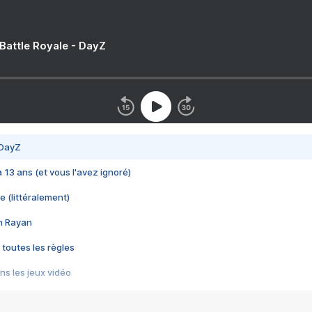
 Battle Royale - DayZ
 DayZ
 a 13 ans (et vous l'avez ignoré)
e (littéralement)
im Rayan
 toutes les règles
s les jeux vidéo
us choquant de Rockstar ? - Le scandale BULLY