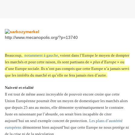
http://www.mecanopolis.org/?p=13740
Beaucoup,
notamment à gauche
, voient dans l’Europe le moyen de dompter
les marchés et pour cette raison, ils sont partisans de «
plus d’Europe
» ou
d’une Europe sociale. Ils n’ont pas compris que cette Europe n’a jamais servi
que les intérêts du marché et qu’elle ne fera jamais rien d’autre.
Naïveté et réalité
Il est tout de même assez incroyable de pouvoir encore croire que cette
Union Européenne pourrait être un moyen de domestiquer les marchés alors
que depuis 25 ans au moins, elle démontre systématiquement le contraire.
Juste en raisonnant par l’absurde, on serait bien incapable de citer
aujourd’hui un seul exemple concret de protection.
Les plans d’austérité
européens
démontrent bien aujourd’hui que cette Europe ne nous protège ni
de la crise ni de la spéculation.