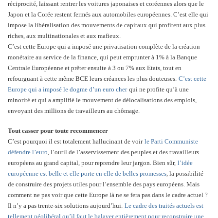
réciprocité, laissant rentrer les voitures japonaises et coréennes alors que le
Japon et la Corée restent fermés aux automobiles européennes. C’est elle qui
impose la libéralisation des mouvements de capitaux qui profitent aux plus
riches, aux multinationales et aux mafieux.
C’est cette Europe qui a imposé une privatisation complète de la création
monétaire au service de la finance, qui peut emprunter à 1% à la Banque
Centrale Européenne et prêter ensuite à 3 ou 7% aux Etats, tout en
refourguant à cette même BCE leurs créances les plus douteuses.
C’est cette
Europe qui a imposé le dogme d’un euro cher
qui ne profite qu’à une
minorité et qui a amplifié le mouvement de délocalisations des emplois,
envoyant des millions de travailleurs au chômage.
Tout casser pour toute recommencer
C’est pourquoi il est totalement hallucinant de voir
le Parti Communiste
défendre l’euro
, l’outil de l’asservissement des peuples et des travailleurs
européens au grand capital, pour reprendre leur jargon. Bien sûr,
l’idée
européenne est belle et elle porte en elle de belles promesses
, la possibilité
de construire des projets utiles pour l’ensemble des pays européens. Mais
comment ne pas voir que cette Europe là ne se fera pas dans le cadre actuel ?
Il n’y a pas trente-six solutions aujourd’hui.
Le cadre des traités actuels est
tellement néolibéral qu’il faut le balayer entièrement pour reconstruire une