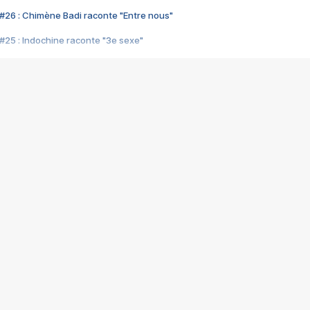
#26 : Chimène Badi raconte "Entre nous"
#25 : Indochine raconte "3e sexe"
#24 : Zaho raconte "C'est chelou"
#23 : Patrick Bruel raconte "Au café des délices"
#22 : Kyo raconte "Le chemin"
#21 : Nolwenn Leroy raconte "Cassé"
#20 : Patrick Hernandez raconte "Born to be alive"
#19 : Lorie raconte "Près de moi"
#18 : Michael Jones raconte "A nos actes manqués" (avec Jean-Jacque
#17 : Khaled raconte "Aïcha"
#16 : Corneille raconte "Parce qu'on vient de loin"
#15 : Indochine raconte "L'aventurier"