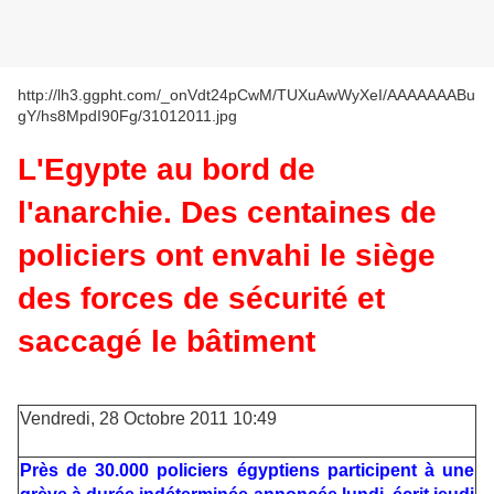
http://lh3.ggpht.com/_onVdt24pCwM/TUXuAwWyXeI/AAAAAAABu
gY/hs8MpdI90Fg/31012011.jpg
L'Egypte au bord de
l'anarchie. Des centaines de
policiers ont envahi le siège
des forces de sécurité et
saccagé le bâtiment
Vendredi, 28 Octobre 2011 10:49
Près de 30.000 policiers égyptiens participent à une