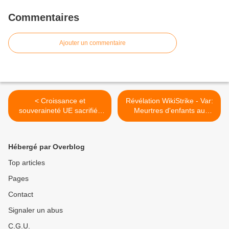
Commentaires
Ajouter un commentaire
< Croissance et
Révélation WikiStrike - Var:
souveraineté UE sacrifiés
Meurtres d'enfants au
sur l'autel de l'euro: Munich
passif d'un réseau
bis (+ vidéo)
pédophile >
Hébergé par Overblog
Top articles
Pages
Contact
Signaler un abus
C.G.U.