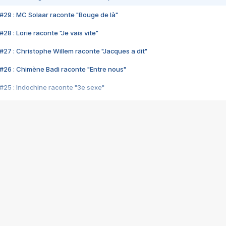
#29 : MC Solaar raconte "Bouge de là"
28 : Lorie raconte "Je vais vite"
#27 : Christophe Willem raconte "Jacques a dit"
#26 : Chimène Badi raconte "Entre nous"
#25 : Indochine raconte "3e sexe"
#24 : Zaho raconte "C'est chelou"
#23 : Patrick Bruel raconte "Au café des délices"
#22 : Kyo raconte "Le chemin"
#21 : Nolwenn Leroy raconte "Cassé"
#20 : Patrick Hernandez raconte "Born to be alive"
#19 : Lorie raconte "Près de moi"
#18 : Michael Jones raconte "A nos actes manqués" (avec Jean-Jacque