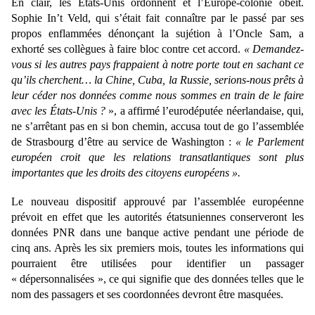
En clair, les États-Unis ordonnent et l’Europe-colonie obéit.
Sophie In’t Veld, qui s’était fait connaître par le passé par ses
propos enflammées dénonçant la sujétion à l’Oncle Sam, a
exhorté ses collègues à faire bloc contre cet accord.
« Demandez-
vous si les autres pays frappaient à notre porte tout en sachant ce
qu’ils cherchent… la Chine, Cuba, la Russie, serions-nous prêts à
leur céder nos données comme nous sommes en train de le faire
avec les États-Unis ?
», a affirmé l’eurodéputée néerlandaise, qui,
ne s’arrêtant pas en si bon chemin, accusa tout de go l’assemblée
de Strasbourg d’être au service de Washington :
« le Parlement
européen croit que les relations transatlantiques sont plus
importantes que les droits des citoyens européens ».
Le nouveau dispositif approuvé par l’assemblée européenne
prévoit en effet que les autorités étatsuniennes conserveront les
données PNR dans une banque active pendant une période de
cinq ans. Après les six premiers mois, toutes les informations qui
pourraient être utilisées pour identifier un passager
« dépersonnalisées », ce qui signifie que des données telles que le
nom des passagers et ses coordonnées devront être masquées.