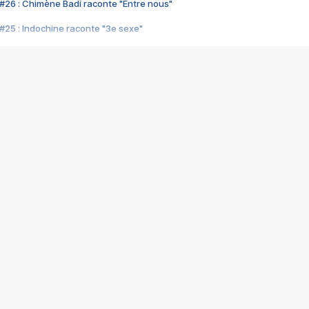
#26 : Chimène Badi raconte "Entre nous"
#25 : Indochine raconte "3e sexe"
#24 : Zaho raconte "C'est chelou"
#23 : Patrick Bruel raconte "Au café des délices"
#22 : Kyo raconte "Le chemin"
#21 : Nolwenn Leroy raconte "Cassé"
#20 : Patrick Hernandez raconte "Born to be alive"
#19 : Lorie raconte "Près de moi"
#18 : Michael Jones raconte "A nos actes manqués" (avec Jean-Jacque
#17 : Khaled raconte "Aïcha"
#16 : Corneille raconte "Parce qu'on vient de loin"
#15 : Indochine raconte "L'aventurier"
14 : Lorie raconte "Sur un air latino"