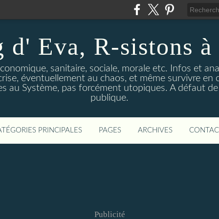
 d' Eva, R-sistons à 
économique, sanitaire, sociale, morale etc. Infos et ana
 crise, éventuellement au chaos, et même survivre en c
ves au Système, pas forcément utopiques. A défaut de l
publique.
ATÉGORIES PRINCIPALES
PAGES
ARCHIVES
CONTAC
Publicité