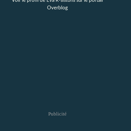
Voir le profil de
Eva R-sistons
sur le portail
Overblog
Publicité