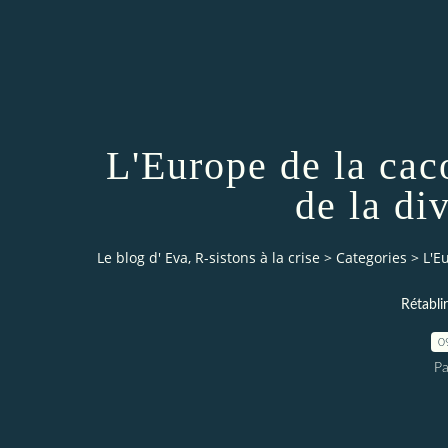
L'Europe de la cac
de la di
Le blog d' Eva, R-sistons à la crise
>
Categories
>
L'E
Rétabli
0
Pa