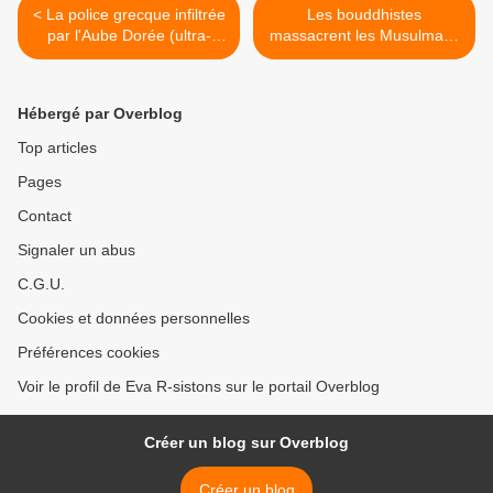
< La police grecque infiltrée
Les bouddhistes
par l'Aube Dorée (ultra-
massacrent les Musulmans
nationaliste) sur OKEA
! De quoi ternir leur image..
>
Hébergé par Overblog
Top articles
Pages
Contact
Signaler un abus
C.G.U.
Cookies et données personnelles
Préférences cookies
Voir le profil de Eva R-sistons sur le portail Overblog
Créer un blog sur Overblog
Créer un blog