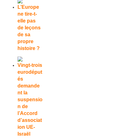
L’Europe
ne tire-t-
elle pas
de leçons
de sa
propre
histoire ?
Vingt-trois
eurodéput
és
demande
nt la
suspensio
n de
l’Accord
d’associat
ion UE-
Israël