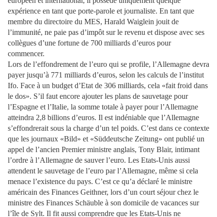
européen et international, il possède uniquement quelque
expérience en tant que porte-parole et journaliste. En tant que
membre du directoire du MES, Harald Waiglein jouit de
l’immunité, ne paie pas d’impôt sur le revenu et dispose avec ses
collègues d’une fortune de 700 milliards d’euros pour
commencer.
Lors de l’effondrement de l’euro qui se profile, l’Allemagne devra
payer jusqu’à 771 milliards d’euros, selon les calculs de l’institut
Ifo. Face à un budget d’Etat de 306 milliards, cela «fait froid dans
le dos». S’il faut encore ajouter les plans de sauvetage pour
l’Espagne et l’Italie, la somme totale à payer pour l’Allemagne
atteindra 2,8 billions d’euros. Il est indéniable que l’Allemagne
s’effondrerait sous la charge d’un tel poids. C’est dans ce contexte
que les journaux «Bild» et «Süddeutsche Zeitung» ont publié un
appel de l’ancien Premier ministre anglais, Tony Blair, intimant
l’ordre à l’Allemagne de sauver l’euro. Les Etats-Unis aussi
attendent le sauvetage de l’euro par l’Allemagne, même si cela
menace l’existence du pays. C’est ce qu’a déclaré le ministre
américain des Finances Geithner, lors d’un court séjour chez le
ministre des Finances Schäuble à son domicile de vacances sur
l’île de Sylt. Il fit aussi comprendre que les Etats-Unis ne