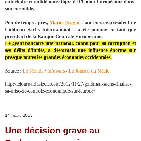
autoritaire et antidémocratique de l’Union Européenne dans
son ensemble.
Peu de temps après,
Mario Draghi
– ancien vice-président de
Goldman Sachs International – a été nommé en tant que
président de la Banque Centrale Européenne.
Le géant bancaire international, connu pour sa corruption et
ses délits d’initiés, a désormais une influence énorme sur
presque toutes les grandes économies occidentales.
Source :
Le Monde
/
Infowars
/
Le Journal du Siècle
http://lejournaldusiecle.com/2012/11/27/goldman-sachs-finalise-
sa-prise-de-controle-economique-sur-leurope/
14 mars 2013
Une décision grave au