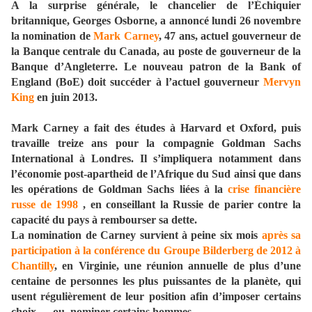
A la surprise générale, le chancelier de l’Échiquier
britannique, Georges Osborne, a annoncé lundi 26 novembre
la nomination de
Mark Carney
, 47 ans, actuel gouverneur de
la Banque centrale du Canada, au poste de gouverneur de la
Banque d’Angleterre. Le nouveau patron de la Bank of
England (BoE) doit succéder à l’actuel gouverneur
Mervyn
King
en juin 2013.
Mark Carney a fait des études à Harvard et Oxford, puis
travaille treize ans pour la compagnie Goldman Sachs
International à Londres. Il s’impliquera notamment dans
l’économie post-apartheid de l’Afrique du Sud ainsi que dans
les opérations de Goldman Sachs liées à la
crise financière
russe de 1998
, en conseillant la Russie de parier contre la
capacité du pays à rembourser sa dette.
La nomination de Carney survient à peine six mois
après sa
participation à la conférence du Groupe Bilderberg de 2012 à
Chantilly
, en Virginie, une réunion annuelle de plus d’une
centaine de personnes les plus puissantes de la planète, qui
usent régulièrement de leur position afin d’imposer certains
choix … ou nominer certains hommes.