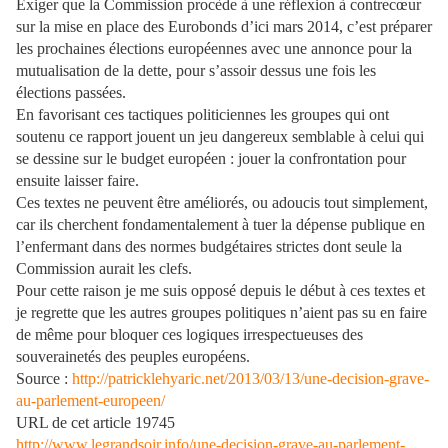
Exiger que la Commission procède à une réflexion à contrecœur
sur la mise en place des Eurobonds d’ici mars 2014, c’est préparer
les prochaines élections européennes avec une annonce pour la
mutualisation de la dette, pour s’assoir dessus une fois les
élections passées.
En favorisant ces tactiques politiciennes les groupes qui ont
soutenu ce rapport jouent un jeu dangereux semblable à celui qui
se dessine sur le budget européen : jouer la confrontation pour
ensuite laisser faire.
Ces textes ne peuvent être améliorés, ou adoucis tout simplement,
car ils cherchent fondamentalement à tuer la dépense publique en
l’enfermant dans des normes budgétaires strictes dont seule la
Commission aurait les clefs.
Pour cette raison je me suis opposé depuis le début à ces textes et
je regrette que les autres groupes politiques n’aient pas su en faire
de même pour bloquer ces logiques irrespectueuses des
souverainetés des peuples européens.
Source :
http://patricklehyaric.net/2013/03/13/une-decision-grave-
au-parlement-europeen/
URL de cet article 19745
http://www.legrandsoir.info/une-decision-grave-au-parlement-