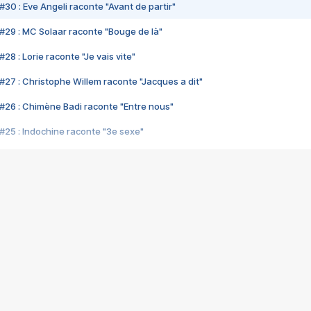
#30 : Eve Angeli raconte "Avant de partir"
#29 : MC Solaar raconte "Bouge de là"
28 : Lorie raconte "Je vais vite"
#27 : Christophe Willem raconte "Jacques a dit"
#26 : Chimène Badi raconte "Entre nous"
#25 : Indochine raconte "3e sexe"
#24 : Zaho raconte "C'est chelou"
#23 : Patrick Bruel raconte "Au café des délices"
#22 : Kyo raconte "Le chemin"
#21 : Nolwenn Leroy raconte "Cassé"
#20 : Patrick Hernandez raconte "Born to be alive"
#19 : Lorie raconte "Près de moi"
#18 : Michael Jones raconte "A nos actes manqués" (avec Jean-Jacque