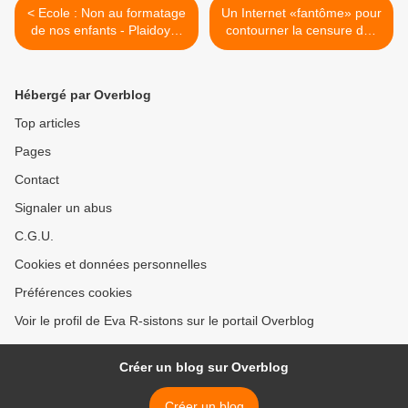
< Ecole : Non au formatage
Un Internet «fantôme» pour
de nos enfants - Plaidoyer
contourner la censure des
pour une école libérée
dictatures >
Hébergé par Overblog
Top articles
Pages
Contact
Signaler un abus
C.G.U.
Cookies et données personnelles
Préférences cookies
Voir le profil de Eva R-sistons sur le portail Overblog
Créer un blog sur Overblog
Créer un blog