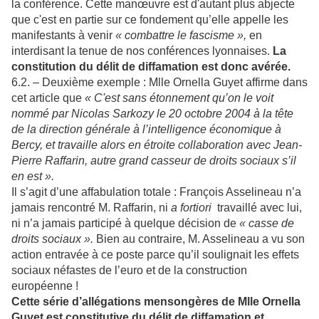
la conférence. Cette manœuvre est d'autant plus abjecte
que c'est en partie sur ce fondement qu’elle appelle les
manifestants à venir
« combattre le fascisme »,
en
interdisant la tenue de nos conférences lyonnaises.
La
constitution du délit de diffamation est donc avérée.
6.2. – Deuxième exemple : Mlle Ornella Guyet affirme dans
cet article que
« C'est sans étonnement qu’on le voit
nommé par Nicolas Sarkozy le 20 octobre 2004 à la tête
de la direction générale à l’intelligence économique à
Bercy, et travaille alors en étroite collaboration avec Jean-
Pierre Raffarin, autre grand casseur de droits sociaux s’il
en est ».
Il s’agit d’une affabulation totale : François Asselineau n’a
jamais rencontré M. Raffarin, ni
a fortiori
travaillé avec lui,
ni n’a jamais participé à quelque décision de
« casse de
droits sociaux ».
Bien au contraire, M. Asselineau a vu son
action entravée à ce poste parce qu’il soulignait les effets
sociaux néfastes de l’euro et de la construction
européenne !
Cette série d’allégations mensongères de Mlle Ornella
Guyet est constitutive du délit de diffamation et