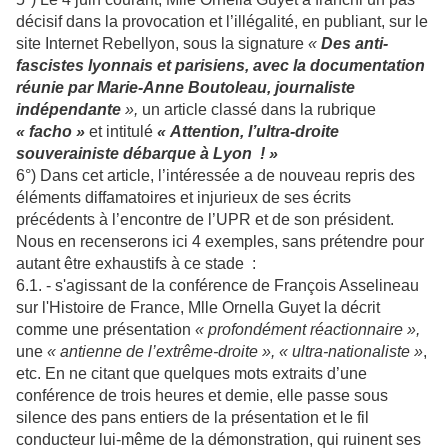
décisif dans la provocation et l’illégalité, en publiant, sur le
site Internet Rebellyon, sous la signature
«
Des anti-
fascistes lyonnais et parisiens, avec la documentation
réunie par Marie-Anne Boutoleau, journaliste
indépendante
»,
un article classé dans la rubrique
« facho »
et intitulé
« Attention, l’ultra-droite
souverainiste débarque à Lyon ! »
6°) Dans cet article, l’intéressée a de nouveau repris des
éléments diffamatoires et injurieux de ses écrits
précédents à l’encontre de l’UPR et de son président.
Nous en recenserons ici 4 exemples, sans prétendre pour
autant être exhaustifs à ce stade :
6.1. - s'agissant de la conférence de François Asselineau
sur l'Histoire de France, Mlle Ornella Guyet la décrit
comme une présentation
« profondément réactionnaire »,
une
« antienne de l’extrême-droite »,
« ultra-nationaliste »
,
etc. En ne citant que quelques mots extraits d’une
conférence de trois heures et demie, elle passe sous
silence des pans entiers de la présentation et le fil
conducteur lui-même de la démonstration, qui ruinent ses