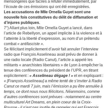
mensongères que faciles à réfuter immédiatement, par
l’écoute de ces émissions qui ont été enregistrées.
Les accusations de Mlle Ornella Guyet sont une
nouvelle fois constitutives du délit de diffamation et
d’injures publiques.
7°) Allant plus loin, Mlle Ornella Guyet a lancé, dans
l’article de Rebellyon, un appel implicite à la violence et à
l’atteinte à la liberté d’expression, au nom d’un prétendu
combat
« antifasciste ».
Se félicitant implicitement d’avoir fait annuler l’interview
radio que François Asselineau avait prévu de donner à
une radio locale (Radio Canut), l’article a appelé les
militants « anarchistes libertaires » de Lyon à empêcher la
tenue des conférences du président de l’UPR, en titrant
explicitement :
« Asselineau dégage ! »
et en expliquant :
« [François Asselineau] a même tenté de s’inviter à Radio
Canut ce mardi 7 juin, mais l’émission a pu être annulée à
temps, ce dont nous nous félicitons. Néanmoins, comme
d’autres conférences sont prévues - notamment au centre
multiculturel Art Dreams, en plein coeur de la Croix-
Rousse - il n’est pas inutile de rappeler qui est François