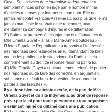
Guyet. Ses activités de
« journaliste indépendante »
semblent minces si l’on en juge par le nombre infime
d’articles recensés par Internet sur son nom. Elle na
jamais rencontré François Asselineau, pas plus qu’elle n’a
jamais manifesté le souhait de le rencontrer, avant
d’entamer sa campagne d’injures et de diffamation.
3°) Suite aux premiers écrits injurieux et diffamatoires de
Mlle Ornella Guyet – alias « Marie-Anne Boutoleau » -,
l’Union Populaire Républicaine a transmis à l’intéressée
des réponses circonstanciées en lui demandant de bien
vouloir les publier sur le site Indymedia Paris, et cela
conformément au droit de réponse reconnu par la loi.
4°) Mlle Ornella Guyet a continuellement refusé de publier
nos réponses ou de faire des correctifs, en arguant en
substance qu'il était hors de question de « donner la
parole à des fascistes ».
Il y a donc bien eu atteinte avérée, de la part de Mlle
Ornella Guyet et du site Indymedia, au droit de réponse
prévu par la loi pour toute personne ou tout organisme
s’estimant injurié ou diffamé dans une publication.
5°) Le 4 juin courant, Mlle Ornella Guyet a franchi un pas