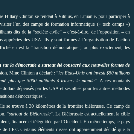
ne Hillary Clinton se rendait à Vilnius, en Lituanie, pour participer à
isiter l’un des camps de formation informatique (« tech camps »)
tants dits de la “société civile” – c’est-à-dire, de l’opposition – en
 appréciés des USA. Ils y sont formés à l’organisation de l’action
affiché en est la “transition démocratique”, ou plus exactement, les
n sur la démocratie a surtout été consacré aux nouvelles formes de
sion, Mme Clinton a déclaré : “
les Etats-Unis ont investi $50 millions
formé plus que 5000 militants à travers le monde
”. A ces montants
e dollars dépensés par les USA et ses alliés pour les autres méthodes
ansitions démocratiques”.
ille se trouve à 30 kilomètres de la frontière biélorusse. Ce
camp de
on, “
surtout de Biélorussie
”. La Biélorussie est actuellement la cible
ouleur, financée et téléguidée par l’Occident. En même temps, le pays
e de l’Est. Certains éléments russes ont apparemment décidé que la