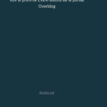
Voir le profil de
Eva R-sistons
sur le portail
Overblog
Publicité