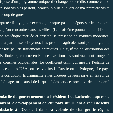
ie dispose d’un programme unique d’échanges de crédits commerciaux.
n sont visibles partout, beaucoup plus que lors de ma première visite
eaucoup de grues.
preté : il n’y a, par exemple, presque pas de mégots sur les trottoirs.
u’on rencontre dans les villes. (La troisième pourrait être, si l’on a
 soviétique reculée et arriérée, la présence de voitures modernes,
de la part de ses citoyens). Les produits agricoles sont pour la grande
ent fort peu de traitements chimiques. Le système de distribution des
 distributeurs, comme en France. Les tomates sont vraiment rouges à
rs cousines occidentales. Le coefficient Gini, qui mesure l’égalité de
rance ou les USA, ou ses voisins la Russie ou la Pologne). Le pays
la corruption, la criminalité et les drogues de leurs pays en faveur de
u chômage, mais aussi de la qualité des services sociaux, de la propreté
popularité du gouvernement du Président Loukachenko auprès de
parent le développement de leur pays sur 20 ans à celui de leurs
 obstacle à l’Occident dans sa volonté de changer le régime