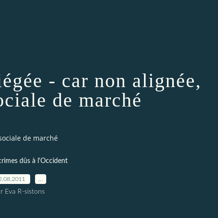
iégée - car non alignée,
ociale de marché
 sociale de marché
crimes dûs à l'Occident
2.08.2011
…
r Eva R-sistons