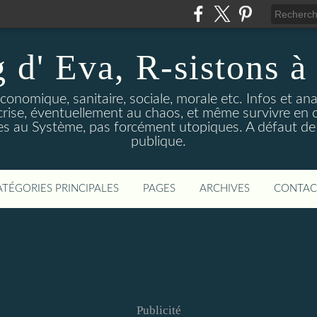
 d' Eva, R-sistons à 
économique, sanitaire, sociale, morale etc. Infos et ana
 crise, éventuellement au chaos, et même survivre en c
ves au Système, pas forcément utopiques. A défaut de l
publique.
ATÉGORIES PRINCIPALES
PAGES
ARCHIVES
CONTAC
Publicité