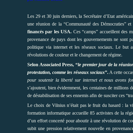
Les 29 et 30 juin derniers, la Secrétaire d’Etat américai
une réunion de la “Communauté des Démocraties” et v
financés par les USA.
Ces “camps” accueillent des mili
provenance de pays dont les gouvernements ne sont pas
politique via internet et les réseaux sociaux. Le but 
révolutions de couleur et le changement de régime.
Selon Associated Press, “
le premier jour de la réunio
protestation, comme les réseaux sociaux
”.
A cette occa
pour soutenir la liberté sur internet et nous avons 
s’ajoutent, bien évidemment, les centaines de millions d
de déstabilisation de ses ennemis afin de susciter ces “tr
Le choix de Vilnius n’était pas le fruit du hasard : la v
formation informatique
accueille 85 activistes de la régi
d’un effort concerté pour aboutir à une révolution de c
subit une pression relativement nouvelle en provenanc