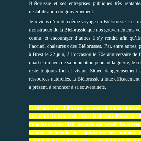
Biélorussie et ses entreprises publiques très rentable
déstabilisation du gouvernement.
Je reviens d’un deuxième voyage en Biélorussie. Les méd
monstrueux de la Biélorussie que nos gouvernements veule
connu, et encourager d’autres à s’y rendre afin qu’il
l’accueil chaleureux des Biélorusses. J’ai, entre autres, 
à Brest le 22 juin, à l’occasion le 70e anniversaire de
quart et un tiers de sa population pendant la guerre, le s
reste toujours fort et vivant. Située dangereusement 
ressources naturelles, la Biélorussie a lutté efficacemen
à présent, à renoncer à sa souveraineté.
Les Etats-Unis et d’autres pays occidentaux attaqu
que celui-ci a refusé de suivre le chemin désastreux d
dans les années 1990, lesquels ont vendu les entrep
sociale, et permis au capitalisme des mafieux 
Loukachenko, la Biélorussie a développé une économ