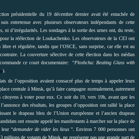
tion présidentielle du 19 décembre dernier avait été entachée de
e suis entretenue avec plusieurs observateurs indépendants de cette
s, ni d’irrégularités. Les sondages à la sortie des urnes ont, du reste,
 pour la réélection de Loukachenko. Les observateurs de la CEI ont
 libre et régulière, tandis que l’OSCE, sans surprise, car elle est au
ontraire. La couverture sélective de cette élection dans les médias
 recommande ce court documentaire: “
Ploshcha: Beating Glass with
qg
).
dats de l’opposition avaient consacré plus de temps à appeler leurs
ne place centrale à Minsk, qu’à faire campagne normalement, autrement
 citoyens à voter pour eux. Ce soir du 19, vers 19h, avant que les
’annonce des résultats, les groupes d’opposition ont rallié la place
ndissant le drapeau bleu de l’Union européenne et l’ancien drapeau
andidats ont ensuite appelé les manifestants à marcher sur la place de
 leur “
demander de vider les lieux
”. Environ 7 000 personnes ont
 1,3 millions de votants de Minsk, ne représente pas une grande part de