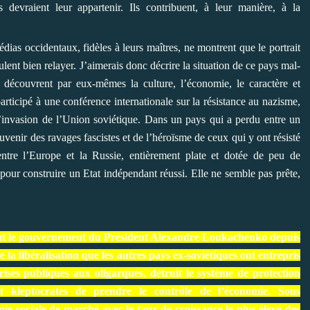
s devraient leur appartenir. Ils contribuent, à leur manière, à la
ias occidentaux, fidèles à leurs maîtres, ne montrent que le portrait
nt bien relayer. J’aimerais donc décrire la situation de ce pays mal-
s découvrent par eux-mêmes la culture, l’économie, le caractère et
participé à une conférence internationale sur la résistance au nazisme,
 l’invasion de l’Union soviétique. Dans un pays qui a perdu entre un
ouvenir des ravages fascistes et de l’héroïsme de ceux qui y ont résisté
entre l’Europe et la Russie, entièrement plate et dotée de peu de
t pour construire un Etat indépendant réussi. Elle ne semble pas prête,
ent le gouvernement du Président Alexandre Loukachenko depuis
e la libéralisation que les autres pays ex-soviétiques ont entrepris
rises publiques aux oligarques, détruit le système de protection
et kleptocrates de prendre le contrôle de l’économie. Sous
ie sociale de marché avec le taux de croissance
le plus élevé
des