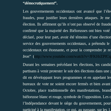
“
démocratiquement
”.
Les gouvernements occidentaux ont avancé que l’élec
fraudes, pour justifier leurs dernières attaques. Je m
élection. Ils affirment qu’ils n’ont pas observé de fraude
confirmé que la majorité des Biélorusses ont bien voté
déclaré, pour leur part, avoir été témoins d’une élection
service des gouvernements occidentaux, a prétendu le c
occidentaux est étonnante, et pour la comprendre je
Iron
” (
http://www.youtube.com/watch?v=JFKHrZPfC
Durant les semaines précédant les élections, les candi
partisans à venir protester le soir des élections dans u
dit en développant leurs programmes et en appelant les
bureaux de vote ne soient encore fermés et bien avant l
Octobre, place traditionnelle des manifestations, bra
biélorusse blanc et rouge, symbole de l’opposition. Les c
l’Indépendance devant le siège du gouvernement, pour
participé à la manifestation, ce qui, au passage, sur les