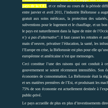
pays de la CEI
, et ce même au cours de la période diffi
entre janvier et avril 2011, l’industrie Biélorusse a a
gratuit aux soins médicaux, la protection des salariés
subventions pour le logement et le chauffage, et un bon
le pays est naturellement dans la ligne de mire de l’Occi
n’y a pas d’alternative
”: il faut casser les retraites et 
main d’oeuvre, privatiser l’éducation, la santé, les infras
l’Europe en crise, la Biélorussie est plus pour elle qu’un
européenne et américaine n’est que mensonges.
Ceci constitue l’une des raisons qui ont conduit à c
gouvernement se soient récemment intensifiées. Son éc
économies de consommation. La Biélorussie était la régi
et ses matières premières de l’Est, et produisant les mach
75% de son économie est actuellement destinée à l’expor
public-privé.
Le pays accueille de plus en plus d’investissements dir