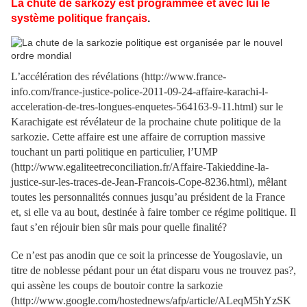
La chute de sarkozy est programmée et avec lui le
système politique français
.
L’accélération des révélations (http://www.france-
info.com/france-justice-police-2011-09-24-affaire-karachi-l-
acceleration-de-tres-longues-enquetes-564163-9-11.html) sur le
Karachigate est révélateur de la prochaine chute politique de la
sarkozie. Cette affaire est une affaire de corruption massive
touchant un parti politique en particulier, l’UMP
(http://www.egaliteetreconciliation.fr/Affaire-Takieddine-la-
justice-sur-les-traces-de-Jean-Francois-Cope-8236.html), mêlant
toutes les personnalités connues jusqu’au président de la France
et, si elle va au bout, destinée à faire tomber ce régime politique. Il
faut s’en réjouir bien sûr mais pour quelle finalité?
Ce n’est pas anodin que ce soit la princesse de Yougoslavie, un
titre de noblesse pédant pour un état disparu vous ne trouvez pas?,
qui assène les coups de boutoir contre la sarkozie
(http://www.google.com/hostednews/afp/article/ALeqM5hYzSK