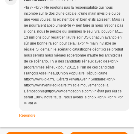
<br /> <br /> Ne rejetons pas la responsabilité qui nous
incombe sur le dos d'une cabale, d'une main invisible ou ce
que vous voulez. Ils existent bel et bien et ils agissent. Mais ils
ne pourraient absolument<br /> rien faire si nous n'étions pas
si cons, nous le peuple qui sommes le seul vrai pouvoir. M....,
13 millions pour regarder l'autre soir DSK chacun ayant bien
sûr une bonne raison pour cela, la<br /> main invisble se
régale! Si demain le scénario catastrophe décrit ici se produit
nous serons nous mêmes et personne d'autre les architectes
de ce scénario. Il y a des candidats sérieux avec des<br />
programmes sérieux pour 2012, si l'un de ces candidats
François Asselineau(Union Populaire Républicaine:
http://www.u-p-r.fr/), Gérard Privat(Avenir Solidaire:<br />
http://www.avenir-solidaire.fr/) et le mouvement de la
Démosophie(http://www.demosophie.com/) n'était pas élu ce
serait 100% notre faute. Nous avons le choix.<br /> <br /> <br
/> <br />
Répondre