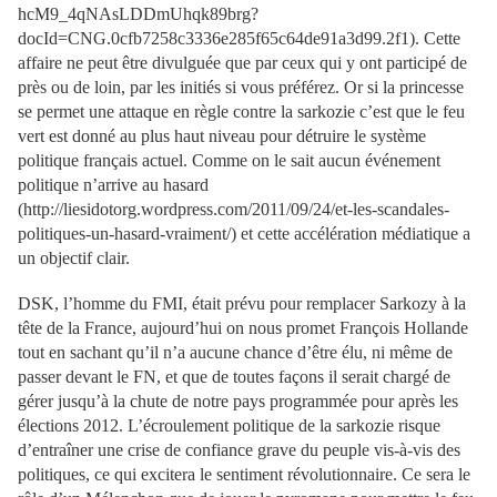
hcM9_4qNAsLDDmUhqk89brg?
docId=CNG.0cfb7258c3336e285f65c64de91a3d99.2f1). Cette
affaire ne peut être divulguée que par ceux qui y ont participé de
près ou de loin, par les initiés si vous préférez. Or si la princesse
se permet une attaque en règle contre la sarkozie c’est que le feu
vert est donné au plus haut niveau pour détruire le système
politique français actuel. Comme on le sait aucun événement
politique n’arrive au hasard
(http://liesidotorg.wordpress.com/2011/09/24/et-les-scandales-
politiques-un-hasard-vraiment/) et cette accélération médiatique a
un objectif clair.
DSK, l’homme du FMI, était prévu pour remplacer Sarkozy à la
tête de la France, aujourd’hui on nous promet François Hollande
tout en sachant qu’il n’a aucune chance d’être élu, ni même de
passer devant le FN, et que de toutes façons il serait chargé de
gérer jusqu’à la chute de notre pays programmée pour après les
élections 2012. L’écroulement politique de la sarkozie risque
d’entraîner une crise de confiance grave du peuple vis-à-vis des
politiques, ce qui excitera le sentiment révolutionnaire. Ce sera le