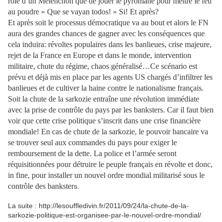
rôle d’un Mélenchon que de jouer le pyromane pour mettre le feu
au poudre » Que se vayan todos! » Si! Et après?
Et après soit le processus démocratique va au bout et alors le FN
aura des grandes chances de gagner avec les conséquences que
cela induira: révoltes populaires dans les banlieues, crise majeure,
rejet de la France en Europe et dans le monde, intervention
militaire, chute du régime, chaos généralisé…Ce scénario est
prévu et déjà mis en place par les agents US chargés d’infiltrer les
banlieues et de cultiver la haine contre le nationalisme français.
Soit la chute de la sarkozie entraîne une révolution immédiate
avec la prise de contrôle du pays par les banksters. Car il faut bien
voir que cette crise politique s’inscrit dans une crise financière
mondiale! En cas de chute de la sarkozie, le pouvoir bancaire va
se trouver seul aux commandes du pays pour exiger le
remboursement de la dette. La police et l’armée seront
réquisitionnées pour détruire le peuple français en révolte et donc,
in fine, pour installer un nouvel ordre mondial militarisé sous le
contrôle des bankster
s.
La suite : http://lesouffledivin.fr/2011/09/24/la-chute-de-la-
sarkozie-politique-est-organisee-par-le-nouvel-ordre-mondial/