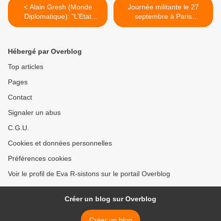
< Alain Gresh (Monde
Journée militante le 27
Diplomatique): "L’Etat
septembre à Paris
israélien ne veut pas la
(invitation) >
paix"
Hébergé par Overblog
Top articles
Pages
Contact
Signaler un abus
C.G.U.
Cookies et données personnelles
Préférences cookies
Voir le profil de Eva R-sistons sur le portail Overblog
Créer un blog sur Overblog
Créer un blog