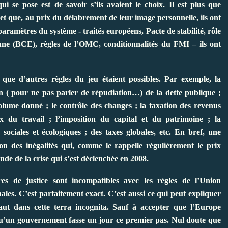
ui se pose est de savoir s’ils avaient le choix. Il est plus que
 et que, au prix du délabrement de leur image personnelle, ils ont
 paramètres du système - traités européens, Pacte de stabilité, rôle
ne (BCE), règles de l’OMC, conditionnalités du FMI – ils ont
que d’autres règles du jeu étaient possibles. Par exemple, la
on ( pour ne pas parler de répudiation…) de la dette publique ;
lume donné ; le contrôle des changes ; la taxation des revenus
du travail ; l’imposition du capital et du patrimoine ; la
ciales et écologiques ; des taxes globales, etc. En bref, une
ion des inégalités qui, comme le rappelle régulièrement le prix
nde de la crise qui s’est déclenchée en 2008.
s de justice sont incompatibles avec les règles de l’Union
nales. C’est parfaitement exact. C’est aussi ce qui peut expliquer
aut dans cette terra incognita. Sauf à accepter que l’Europe
n qu’un gouvernement fasse un jour ce premier pas. Nul doute que