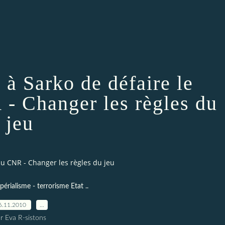
 à Sarko de défaire le
 Changer les règles du
jeu
du CNR - Changer les règles du jeu
périalisme - terrorisme Etat ..
6.11.2010
…
r Eva R-sistons