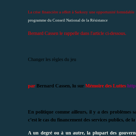
La crise financière a offert à Sarkozy une opportunité formidabl
programme du Conseil National de la Résistance
Bernard Cassen le rappelle dans l'article ci-dessous.
Changer les règles du jeu
par
Bernard Cassen, lu sur
Mémoire des Luttes
htt
En politique comme ailleurs, il y a des problèmes s
c’est le cas du financement des services publics, de la
A un degré ou à un autre, la plupart des gouverne