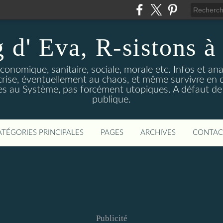
 d' Eva, R-sistons à 
économique, sanitaire, sociale, morale etc. Infos et ana
 crise, éventuellement au chaos, et même survivre en c
ves au Système, pas forcément utopiques. A défaut de l
publique.
ATÉGORIES PRINCIPALES
PAGES
ARCHIVES
CONTAC
Publicité