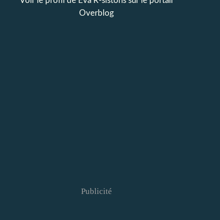
Voir le profil de
Eva R-sistons
sur le portail
Overblog
Publicité