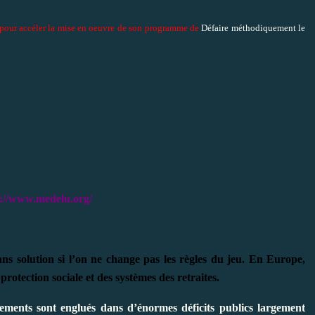
e pour accéler la mise en oeuvre de son programme de
Défaire méthodiquement le
p://www.medelu.org/
ans solution si l’on ne change pas les règles du jeu. En Europe,
 protection sociale et des systèmes des retraites.
ments sont englués dans d’énormes déficits publics largement