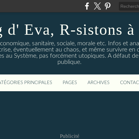
 d' Eva, R-sistons à 
économique, sanitaire, sociale, morale etc. Infos et ana
 crise, éventuellement au chaos, et même survivre en c
ves au Système, pas forcément utopiques. A défaut de l
publique.
ATÉGORIES PRINCIPALES
PAGES
ARCHIVES
CONTAC
Publicité