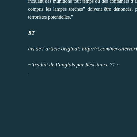
incluant des munitions tout temps ou des containers d’a
compris les lampes torches” doivent être dénoncés, p
terroristes potentielles.”
RT
url de l’article original:
http://rt.com/news/terro
~ Traduit de l’anglais par
Résistance 71
~
.