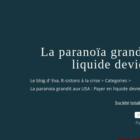
La paranoïa gran
liquide devi
Le blog d' Eva, R-sistons à la crise
>
Categories
>
La paranoïa grandit aux USA : Payer en liquide devie
Société total
2
Pa
Payer en l