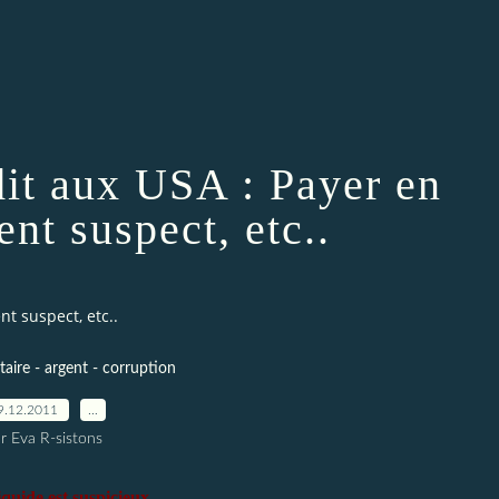
dit aux USA : Payer en
ent suspect, etc..
nt suspect, etc..
itaire - argent - corruption
9.12.2011
…
r Eva R-sistons
iquide est suspicieux…