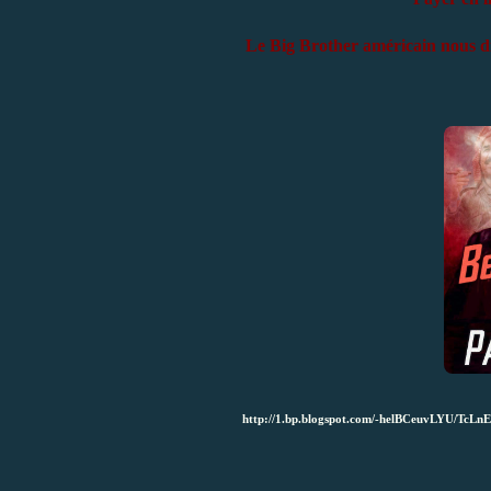
Le Big Brother américain nous di
http://1.bp.blogspot.com/-helBCeuvLYU/T