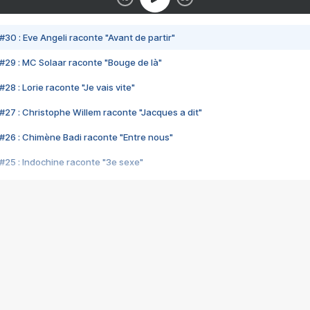
#30 : Eve Angeli raconte "Avant de partir"
#29 : MC Solaar raconte "Bouge de là"
28 : Lorie raconte "Je vais vite"
#27 : Christophe Willem raconte "Jacques a dit"
#26 : Chimène Badi raconte "Entre nous"
#25 : Indochine raconte "3e sexe"
#24 : Zaho raconte "C'est chelou"
#23 : Patrick Bruel raconte "Au café des délices"
#22 : Kyo raconte "Le chemin"
#21 : Nolwenn Leroy raconte "Cassé"
#20 : Patrick Hernandez raconte "Born to be alive"