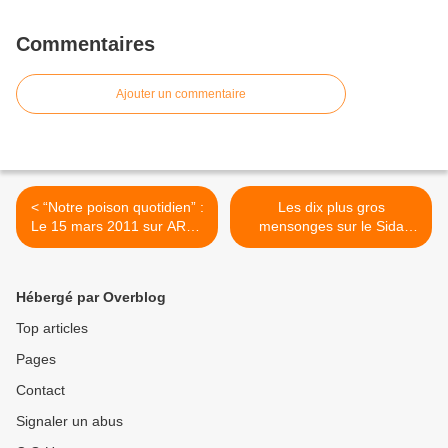
Commentaires
Ajouter un commentaire
< “Notre poison quotidien” :
Les dix plus gros
Le 15 mars 2011 sur ARTE
mensonges sur le Sida
- Toxicité des produits
(vidéo) >
Hébergé par Overblog
Top articles
Pages
Contact
Signaler un abus