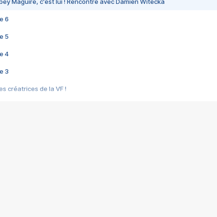
bey Maguire, c'est lui ! Rencontre avec Damien Witecka
e 6
e 5
e 4
e 3
s créatrices de la VF !
e 2
e 1
e Mektoub My Love arrive enfin ! Rencontre avec Shaïn Boumedine et Sal
i : après Toni en famille
elle réalise le bouleversant Dites lui que je l'aime
ais ! Rencontre autour de Vie privée de Rebecca Zlotowski
 de Marguerite, Grave... Rencontre avec Ella Rumpf