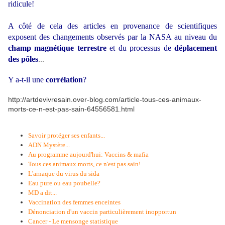
ridicule!
A côté de cela des articles en provenance de scientifiques
exposent des changements observés par la NASA au niveau du
champ magnétique terrestre
et du processus de
déplacement
des pôles
...
Y a-t-il une
corrélation
?
http://artdevivresain.over-blog.com/article-tous-ces-animaux-
morts-ce-n-est-pas-sain-64556581.html
Savoir protéger ses enfants...
ADN Mystère...
Au programme aujourd'hui: Vaccins & mafia
Tous ces animaux morts, ce n'est pas sain!
L'arnaque du virus du sida
Eau pure ou eau poubelle?
MD a dit...
Vaccination des femmes enceintes
Dénonciation d'un vaccin particulièrement inopportun
Cancer - Le mensonge statistique