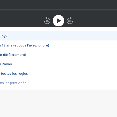
 DayZ
 a 13 ans (et vous l'avez ignoré)
e (littéralement)
im Rayan
 toutes les règles
s les jeux vidéo
us choquant de Rockstar ? - Le scandale BULLY
e plus moche de Steam
du RÊVE tourne au CAUCHEMAR