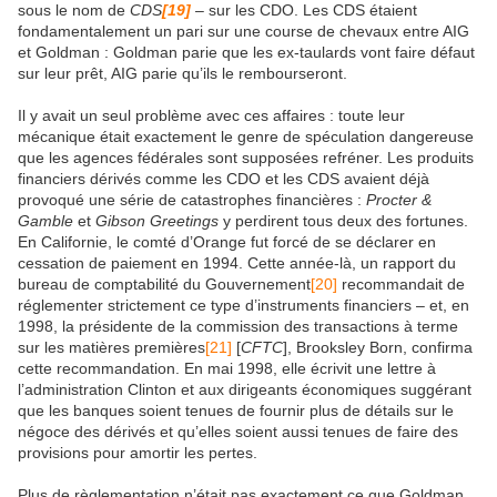
sous le nom de
CDS
[19]
– sur les CDO. Les CDS étaient
fondamentalement un pari sur une course de chevaux entre AIG
et Goldman : Goldman parie que les ex-taulards vont faire défaut
sur leur prêt, AIG parie qu’ils le rembourseront.
Il y avait un seul problème avec ces affaires : toute leur
mécanique était exactement le genre de spéculation dangereuse
que les agences fédérales sont supposées refréner. Les produits
financiers dérivés comme les CDO et les CDS avaient déjà
provoqué une série de catastrophes financières :
Procter &
Gamble
et
Gibson Greetings
y perdirent tous deux des fortunes.
En Californie, le comté d’Orange fut forcé de se déclarer en
cessation de paiement en 1994. Cette année-là, un rapport du
bureau de comptabilité du Gouvernement
[20]
recommandait de
réglementer strictement ce type d’instruments financiers – et, en
1998, la présidente de la commission des transactions à terme
sur les matières premières
[21]
[
CFTC
], Brooksley Born, confirma
cette recommandation. En mai 1998, elle écrivit une lettre à
l’administration Clinton et aux dirigeants économiques suggérant
que les banques soient tenues de fournir plus de détails sur le
négoce des dérivés et qu’elles soient aussi tenues de faire des
provisions pour amortir les pertes.
Plus de règlementation n’était pas exactement ce que Goldman