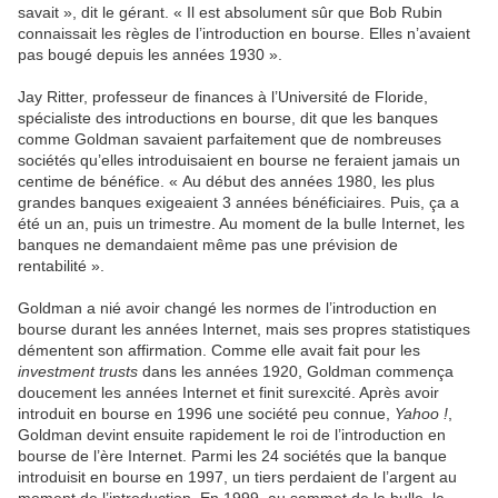
savait », dit le gérant. « Il est absolument sûr que Bob Rubin
connaissait les règles de l’introduction en bourse. Elles n’avaient
pas bougé depuis les années 1930 ».
Jay Ritter, professeur de finances à l’Université de Floride,
spécialiste des introductions en bourse, dit que les banques
comme Goldman savaient parfaitement que de nombreuses
sociétés qu’elles introduisaient en bourse ne feraient jamais un
centime de bénéfice. « Au début des années 1980, les plus
grandes banques exigeaient 3 années bénéficiaires. Puis, ça a
été un an, puis un trimestre. Au moment de la bulle Internet, les
banques ne demandaient même pas une prévision de
rentabilité ».
Goldman a nié avoir changé les normes de l’introduction en
bourse durant les années Internet, mais ses propres statistiques
démentent son affirmation. Comme elle avait fait pour les
investment trusts
dans les années 1920, Goldman commença
doucement les années Internet et finit surexcité. Après avoir
introduit en bourse en 1996 une société peu connue,
Yahoo !
,
Goldman devint ensuite rapidement le roi de l’introduction en
bourse de l’ère Internet. Parmi les 24 sociétés que la banque
introduisit en bourse en 1997, un tiers perdaient de l’argent au
moment de l’introduction. En 1999, au sommet de la bulle, la