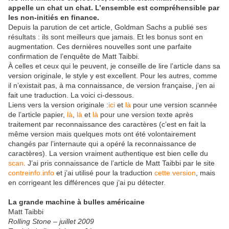
appelle un chat un chat. L’ensemble est compréhensible par
les non-initiés en finance.
Depuis la parution de cet article, Goldman Sachs a publié ses
résultats : ils sont meilleurs que jamais. Et les bonus sont en
augmentation. Ces dernières nouvelles sont une parfaite
confirmation de l’enquête de Matt Taibbi.
À celles et ceux qui le peuvent, je conseille de lire l’article dans sa
version originale, le style y est excellent. Pour les autres, comme
il n’existait pas, à ma connaissance, de version française, j’en ai
fait une traduction. La voici ci-dessous.
Liens vers la version originale :
ici
et
là
pour une version scannée
de l’article papier,
là
,
là
et
là
pour une version texte après
traitement par reconnaissance des caractères (c’est en fait la
même version mais quelques mots ont été volontairement
changés par l’internaute qui a opéré la reconnaissance de
caractères). La version vraiment authentique est bien celle du
scan
. J’ai pris connaissance de l’article de Matt Taibbi par le site
contreinfo.info
et j’ai utilisé pour la traduction
cette version
, mais
en corrigeant les différences que j’ai pu détecter.
La grande machine à bulles américaine
Matt Taibbi
Rolling Stone – juillet 2009