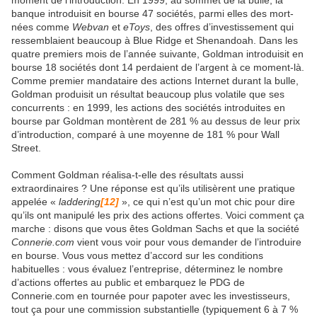
banque introduisit en bourse 47 sociétés, parmi elles des mort-
nées comme
Webvan
et
eToys
, des offres d’investissement qui
ressemblaient beaucoup à Blue Ridge et Shenandoah. Dans les
quatre premiers mois de l’année suivante, Goldman introduisit en
bourse 18 sociétés dont 14 perdaient de l’argent à ce moment-là.
Comme premier mandataire des actions Internet durant la bulle,
Goldman produisit un résultat beaucoup plus volatile que ses
concurrents : en 1999, les actions des sociétés introduites en
bourse par Goldman montèrent de 281 % au dessus de leur prix
d’introduction, comparé à une moyenne de 181 % pour Wall
Street.
Comment Goldman réalisa-t-elle des résultats aussi
extraordinaires ? Une réponse est qu’ils utilisèrent une pratique
appelée «
laddering
[12]
», ce qui n’est qu’un mot chic pour dire
qu’ils ont manipulé les prix des actions offertes. Voici comment ça
marche : disons que vous êtes Goldman Sachs et que la société
Connerie.com
vient vous voir pour vous demander de l’introduire
en bourse. Vous vous mettez d’accord sur les conditions
habituelles : vous évaluez l’entreprise, déterminez le nombre
d’actions offertes au public et embarquez le PDG de
Connerie.com en tournée pour papoter avec les investisseurs,
tout ça pour une commission substantielle (typiquement 6 à 7 %