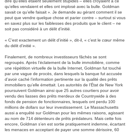
dire qu’elles étaient seulement stupides – elles croyaient à ce
qu’elles vendaient et elles ont implosé avec la bulle. Goldman
savait ce qu’elle faisait ». Je demande au gérant comment il se
peut que vendre quelque chose et parier contre – surtout si vous
en savez plus sur les faiblesses des produits que le client – ne
soit pas considéré à un délit d’initié.
« C’est exactement un délit d’initié », dit-il, « c’est le
cœur
même
du délit d’initié ».
Finalement, de nombreux investisseurs fâchés se sont
regroupés. Après l’éclatement de la bulle immobilière, comme
une répétition virtuelle de la bulle Internet, Goldman fut touché
par une vague de procès, dans lesquels la banque fut accusée
d’avoir caché l’information pertinente sur la qualité des prêts
immobiliers qu’elle émettait. Les autorités de l’État de New York
poursuivent Goldman ainsi que 25 autres courtiers pour avoir
vendu des liasses des prêts merdeux de Countrywide à des
fonds de pension de fonctionnaires, lesquels ont perdu 100
millions de dollars sur leur investissement. Le Massachusetts
aussi a enquêté sur Goldman pour les mêmes raisons, agissant
au nom de 714 détenteurs de prêts prédateurs. Mais cette fois
encore, Goldman s’en est sortie pratiquement indemne, écartant
les menaces en acceptant de payer une somme dérisoire, 60