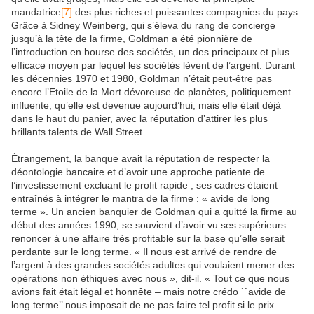
mandatrice
[7]
des plus riches et puissantes compagnies du pays.
Grâce à Sidney Weinberg, qui s’éleva du rang de concierge
jusqu’à la tête de la firme, Goldman a été pionnière de
l’introduction en bourse des sociétés, un des principaux et plus
efficace moyen par lequel les sociétés lèvent de l’argent. Durant
les décennies 1970 et 1980, Goldman n’était peut-être pas
encore l’Etoile de la Mort dévoreuse de planètes, politiquement
influente, qu’elle est devenue aujourd’hui, mais elle était déjà
dans le haut du panier, avec la réputation d’attirer les plus
brillants talents de Wall Street.
Étrangement, la banque avait la réputation de respecter la
déontologie bancaire et d’avoir une approche patiente de
l’investissement excluant le profit rapide ; ses cadres étaient
entraînés à intégrer le mantra de la firme : « avide de long
terme ». Un ancien banquier de Goldman qui a quitté la firme au
début des années 1990, se souvient d’avoir vu ses supérieurs
renoncer à une affaire très profitable sur la base qu’elle serait
perdante sur le long terme. « Il nous est arrivé de rendre de
l’argent à des grandes sociétés adultes qui voulaient mener des
opérations non éthiques avec nous », dit-il. « Tout ce que nous
avions fait était légal et honnête – mais notre crédo ``avide de
long terme’’ nous imposait de ne pas faire tel profit si le prix