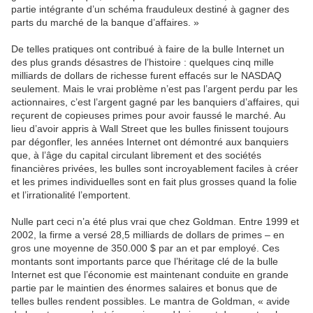
partie intégrante d’un schéma frauduleux destiné à gagner des
parts du marché de la banque d’affaires. »
De telles pratiques ont contribué à faire de la bulle Internet un
des plus grands désastres de l’histoire : quelques cinq mille
milliards de dollars de richesse furent effacés sur le NASDAQ
seulement. Mais le vrai problème n’est pas l’argent perdu par les
actionnaires, c’est l’argent gagné par les banquiers d’affaires, qui
reçurent de copieuses primes pour avoir faussé le marché. Au
lieu d’avoir appris à Wall Street que les bulles finissent toujours
par dégonfler, les années Internet ont démontré aux banquiers
que, à l’âge du capital circulant librement et des sociétés
financières privées, les bulles sont incroyablement faciles à créer
et les primes individuelles sont en fait plus grosses quand la folie
et l’irrationalité l’emportent.
Nulle part ceci n’a été plus vrai que chez Goldman. Entre 1999 et
2002, la firme a versé 28,5 milliards de dollars de primes – en
gros une moyenne de 350.000 $ par an et par employé. Ces
montants sont importants parce que l’héritage clé de la bulle
Internet est que l’économie est maintenant conduite en grande
partie par le maintien des énormes salaires et bonus que de
telles bulles rendent possibles. Le mantra de Goldman, « avide