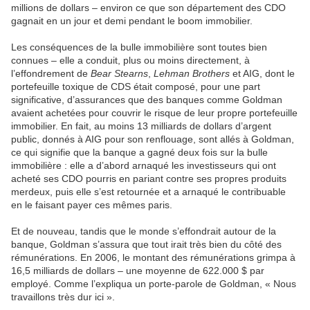
millions de dollars – environ ce que son département des CDO
gagnait en un jour et demi pendant le boom immobilier.
Les conséquences de la bulle immobilière sont toutes bien
connues – elle a conduit, plus ou moins directement, à
l’effondrement de
Bear Stearns
,
Lehman Brothers
et AIG, dont le
portefeuille toxique de CDS était composé, pour une part
significative, d’assurances que des banques comme Goldman
avaient achetées pour couvrir le risque de leur propre portefeuille
immobilier. En fait, au moins 13 milliards de dollars d’argent
public, donnés à AIG pour son renflouage, sont allés à Goldman,
ce qui signifie que la banque a gagné deux fois sur la bulle
immobilière : elle a d’abord arnaqué les investisseurs qui ont
acheté ses CDO pourris en pariant contre ses propres produits
merdeux, puis elle s’est retournée et a arnaqué le contribuable
en le faisant payer ces mêmes paris.
Et de nouveau, tandis que le monde s’effondrait autour de la
banque, Goldman s’assura que tout irait très bien du côté des
rémunérations. En 2006, le montant des rémunérations grimpa à
16,5 milliards de dollars – une moyenne de 622.000 $ par
employé. Comme l’expliqua un porte-parole de Goldman, « Nous
travaillons très dur ici ».