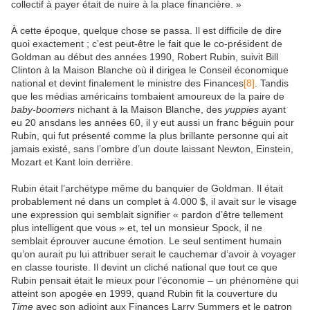
collectif à payer était de nuire à la place financière. »
À cette époque, quelque chose se passa. Il est difficile de dire
quoi exactement ; c’est peut-être le fait que le co-président de
Goldman au début des années 1990, Robert Rubin, suivit Bill
Clinton à la Maison Blanche où il dirigea le Conseil économique
national et devint finalement le ministre des Finances
[8]
. Tandis
que les médias américains tombaient amoureux de la paire de
baby-boomers
nichant à la Maison Blanche, des
yuppies
ayant
eu 20 ansdans les années 60, il y eut aussi un franc béguin pour
Rubin, qui fut présenté comme la plus brillante personne qui ait
jamais existé, sans l’ombre d’un doute laissant Newton, Einstein,
Mozart et Kant loin derrière.
Rubin était l’archétype même du banquier de Goldman. Il était
probablement né dans un complet à 4.000 $, il avait sur le visage
une expression qui semblait signifier « pardon d’être tellement
plus intelligent que vous » et, tel un monsieur Spock, il ne
semblait éprouver aucune émotion. Le seul sentiment humain
qu’on aurait pu lui attribuer serait le cauchemar d’avoir à voyager
en classe touriste. Il devint un cliché national que tout ce que
Rubin pensait était le mieux pour l’économie – un phénomène qui
atteint son apogée en 1999, quand Rubin fit la couverture du
Time
avec son adjoint aux Finances Larry Summers et le patron