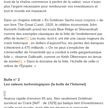
trust de la chaîne commence à perdre de la valeur, vous n’avez
plus l’argent nécessaire pour rembourser vos investisseurs et
tout le monde est massacré.
Dans un chapitre intitulé « En Goldman Sachs nous croyons » de
son livre
The Great Crash, 1929
, le célèbre économiste John
Kenneth Galbraith prend les trusts Blue Ridge et Shenandoah
comme des exemples classiques de la folie de l’endettement par
effet de levier
[5]
. Les trusts, écrit-il, ont été une cause majeure du
crack historique ; en dollars d’aujourd’hui, les pertes des banques
s’élevèrent à 475 milliards. « On ne peut s’empêcher de
s’émerveiller de l’inventivité qui a conduit à cette gargantuesque
folie », observe Galbraith, comme un Keith Olbermann en tenue
de soirée
[6]
. « Dans le domaine de la folie, l’échelle de celle-ci
relève de l’Épopée. »
Bulle n° 2
Les valeurs technologiques (la bulle de l’Internet)
Avance rapide d’environ 65 ans. Non seulement Goldman
survécut au Crack [NdT : de 1929] qui balaya tant d’investisseurs
qu’elle avait grugés, mais elle est devenue la principale