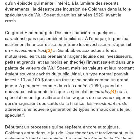
qu’un épisode qui mérite l’intérêt, à la lumière des récents
événements : la désastreuse incursion de Goldman dans la folie
spéculative de Wall Street durant les années 1920, avant le
crash.
Ce grand Hindenburg de l’histoire financière a quelques
caractéristiques qui semblent familières. À l’époque, le principal
instrument financier utilisé pour traire les investisseurs s’appelait
un «
investment trust
[3]
». Semblables aux actuels fonds
mutualisés, les trusts prenaient l’argent liquide des investisseurs,
petits et grands, et (au moins en théorie) l’investissaient dans une
palette de valeurs de Wall Street, mais les valeurs et leur montant
étaient souvent cachés du public. Ainsi, un type normal pouvait
investir 10 ou 100 $ dans un trust et se sentir comme un grand
joueur. A peu près comme dans les années 1990, quand de
nouveaux instruments tels que la spéculation
intraday
[4]
ou la
spéculation en ligne attirèrent des wagons de nouveaux pigeons
qui s’imaginaient des caïds de la finance, les
investment trusts
attirèrent une nouvelle génération de types normaux dans le jeu
spéculatif.
Débutant un processus qui se répètera encore et toujours,
Goldman entra dans le jeu de l’
investment trust
tardivement, puis
y plongea à fond et se goinfra. La première étape fut la
Goldman