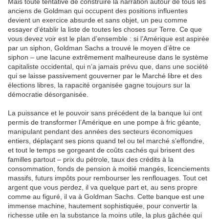
Mais toute tentative de construire la narration autour de tous les
anciens de Goldman qui occupent des positions influentes
devient un exercice absurde et sans objet, un peu comme
essayer d’établir la liste de toutes les choses sur Terre. Ce que
vous devez voir est le plan d’ensemble : si l’Amérique est aspirée
par un siphon, Goldman Sachs a trouvé le moyen d’être ce
siphon – une lacune extrêmement malheureuse dans le système
capitaliste occidental, qui n’a jamais prévu que, dans une société
qui se laisse passivement gouverner par le Marché libre et des
élections libres, la rapacité organisée gagne toujours sur la
démocratie désorganisée.
La puissance et le pouvoir sans précédent de la banque lui ont
permis de transformer l’Amérique en une pompe à fric géante,
manipulant pendant des années des secteurs économiques
entiers, déplaçant ses pions quand tel ou tel marché s’effondre,
et tout le temps se gorgeant de coûts cachés qui brisent des
familles partout – prix du pétrole, taux des crédits à la
consommation, fonds de pension à moitié mangés, licenciements
massifs, futurs impôts pour rembourser les renflouages. Tout cet
argent que vous perdez, il va quelque part et, au sens propre
comme au figuré, il va à Goldman Sachs. Cette banque est une
immense machine, hautement sophistiquée, pour convertir la
richesse utile en la substance la moins utile, la plus gâchée qui