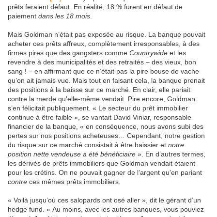
prêts feraient défaut. En réalité, 18 % furent en défaut de
paiement
dans les 18 mois
.
Mais Goldman n’était pas exposée au risque. La banque pouvait
acheter ces prêts affreux, complètement irresponsables, à des
firmes pires que des gangsters comme
Countrywide
et les
revendre à des municipalités et des retraités – des vieux, bon
sang ! – en affirmant que ce n’était pas la pire bouse de vache
qu’on ait jamais vue. Mais tout en faisant cela, la banque prenait
des positions à la baisse sur ce marché. En clair, elle pariait
contre la merde qu’elle-même vendait. Pire encore, Goldman
s’en félicitait publiquement. « Le secteur du prêt immobilier
continue à être faible », se vantait David Viniar, responsable
financier de la banque, « en conséquence, nous avons subi des
pertes sur nos positions acheteuses… Cependant, notre gestion
du risque sur ce marché consistait à être baissier et
notre
position nette vendeuse a été bénéficiaire
». En d’autres termes,
les dérivés de prêts immobiliers que Goldman vendait étaient
pour les crétins. On ne pouvait gagner de l’argent qu’en pariant
contre
ces mêmes prêts immobiliers.
« Voilà jusqu’où ces salopards ont osé aller », dit le gérant d’un
hedge fund. « Au moins, avec les autres banques, vous pouviez