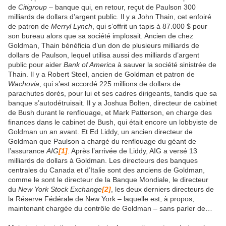
de
Citigroup
– banque qui, en retour, reçut de Paulson 300
milliards de dollars d’argent public. Il y a John Thain, cet enfoiré
de patron de
Merryl Lynch
, qui s’offrit un tapis à 87.000 $ pour
son bureau alors que sa société implosait. Ancien de chez
Goldman, Thain bénéficia d’un don de plusieurs milliards de
dollars de Paulson, lequel utilisa aussi des milliards d’argent
public pour aider
Bank of America
à sauver la société sinistrée de
Thain. Il y a Robert Steel, ancien de Goldman et patron de
Wachovia
, qui s’est accordé 225 millions de dollars de
parachutes dorés, pour lui et ses cadres dirigeants, tandis que sa
banque s’autodétruisait. Il y a Joshua Bolten, directeur de cabinet
de Bush durant le renflouage, et Mark Patterson, en charge des
finances dans le cabinet de Bush, qui était encore un lobbyiste de
Goldman un an avant. Et Ed Liddy, un ancien directeur de
Goldman que Paulson a chargé du renflouage du géant de
l’assurance
AIG
[1]
. Après l’arrivée de Liddy, AIG a versé 13
milliards de dollars à Goldman. Les directeurs des banques
centrales du Canada et d’Italie sont des anciens de Goldman,
comme le sont le directeur de la Banque Mondiale, le directeur
du
New York Stock Exchange
[2]
, les deux derniers directeurs de
la Réserve Fédérale de New York – laquelle est, à propos,
maintenant chargée du contrôle de Goldman – sans parler de…