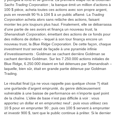
Sachs Trading Corporation
; la banque émit un million d’actions à
100 $ pièce, acheta toutes ces actions avec son propre argent,
puis en revendit 90 % à 104 $ à un public affamé. La
Trading
Corporation
acheta alors sans relâche des actions, faisant
monter les prix toujours plus haut. Finalement, elle se débarrassa
d’une partie de ses avoirs et finança un nouveau trust, la
Shenandoah Corporation
, émettant des actions de ce fonds pour
des millions de dollars – lequel à son tour finança encore un
nouveau trust, la
Blue Ridge Corporation
. De cette façon, chaque
investment trust
servait de façade à une pyramide infinie
d’investissements : Goldman se cachant derrière Goldman se
cachant derrière Goldman. Sur les 7.250.000 actions initiales de
Blue Ridge, 6.250.000 étaient en fait détenues par Shenandoah –
laquelle, bien sûr, était en grande partie détenue par Goldman
Trading.
Le résultat final (ça ne vous rappelle pas quelque chose ?) était
une guirlande d’argent emprunté, du genre délicieusement
vulnérable à une baisse de performance en n’importe quel point
de la chaîne. L’idée de base n’est pas difficile à voir : vous
apportez un dollar et en empruntez neuf ; puis vous utilisez ces
10 $ pour en emprunter 90 ; puis ces 100 $ servent à emprunter
et investir 900 $, tant que le public continue à prêter. Si le dernier