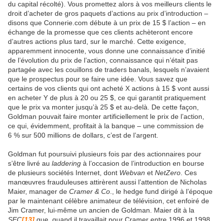
du capital récolté). Vous promettez alors à vos meilleurs clients le
droit d’acheter de gros paquets d’actions au prix d’introduction –
disons que Connerie.com débute à un prix de 15 $ l’action – en
échange de la promesse que ces clients achèteront encore
d’autres actions plus tard, sur le marché. Cette exigence,
apparemment innocente, vous donne une connaissance d’initié
de l’évolution du prix de l’action, connaissance qui n’était pas
partagée avec les couillons de traders banals, lesquels n’avaient
que le prospectus pour se faire une idée. Vous savez que
certains de vos clients qui ont acheté X actions à 15 $ vont aussi
en acheter Y de plus à 20 ou 25 $, ce qui garantit pratiquement
que le prix va monter jusqu’à 25 $ et au-delà. De cette façon,
Goldman pouvait faire monter artificiellement le prix de l’action,
ce qui, évidemment, profitait à la banque – une commission de
6 % sur 500 millions de dollars, c’est de l’argent.
Goldman fut poursuivi plusieurs fois par des actionnaires pour
s’être livré au
laddering
à l’occasion de l’introduction en bourse
de plusieurs sociétés Internet, dont
Webvan
et
NetZero
. Ces
manœuvres frauduleuses attirèrent aussi l’attention de Nicholas
Maier, manager de
Cramer & Co
., le hedge fund dirigé à l’époque
par le maintenant célèbre animateur de télévision, cet enfoiré de
Jim Cramer, lui-même un ancien de Goldman. Maier dit à la
SEC
[13]
que, quand il travaillait pour Cramer entre 1996 et 1998,