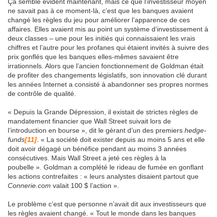
Ça semble évident maintenant, mais ce que l’investisseur moyen
ne savait pas à ce moment-là, c’est que les banques avaient
changé les règles du jeu pour améliorer l’apparence de ces
affaires. Elles avaient mis au point un système d’investissement à
deux classes – une pour les initiés qui connaissaient les vrais
chiffres et l’autre pour les profanes qui étaient invités à suivre des
prix gonflés que les banques elles-mêmes savaient être
irrationnels. Alors que l’ancien fonctionnement de Goldman était
de profiter des changements législatifs, son innovation clé durant
les années Internet a consisté à abandonner ses propres normes
de contrôle de qualité.
« Depuis la Grande Dépression, il existait de strictes règles de
mandatement financier que Wall Street suivait lors de
l’introduction en bourse », dit le gérant d’un des premiers
hedge-
funds
[11]
. « La société doit exister depuis au moins 5 ans et elle
doit avoir dégagé un bénéfice pendant au moins 3 années
consécutives. Mais Wall Street a jeté ces règles à la
poubelle ». Goldman a complété le rideau de fumée en gonflant
les actions contrefaites : « leurs analystes disaient partout que
Connerie.com
valait 100 $ l’action ».
Le problème c’est que personne n’avait dit aux investisseurs que
les règles avaient changé. « Tout le monde dans les banques