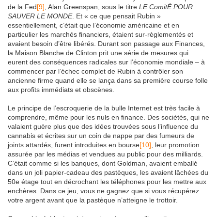
de la Fed
[9]
, Alan Greenspan, sous le titre
LE ComitÉ POUR
SAUVER LE MONDE
. Et « ce que pensait Rubin »
essentiellement, c’était que l’économie américaine et en
particulier les marchés financiers, étaient sur-règlementés et
avaient besoin d’être libérés. Durant son passage aux Finances,
la Maison Blanche de Clinton prit une série de mesures qui
eurent des conséquences radicales sur l’économie mondiale – à
commencer par l’échec complet de Rubin à contrôler son
ancienne firme quand elle se lança dans sa première course folle
aux profits immédiats et obscènes.
Le principe de l’escroquerie de la bulle Internet est très facile à
comprendre, même pour les nuls en finance. Des sociétés, qui ne
valaient guère plus que des idées trouvées sous l’influence du
cannabis et écrites sur un coin de nappe par des fumeurs de
joints attardés, furent introduites en bourse
[10]
, leur promotion
assurée par les médias et vendues au public pour des milliards.
C’était comme si les banques, dont Goldman, avaient emballé
dans un joli papier-cadeau des pastèques, les avaient lâchées du
50e étage tout en décrochant les téléphones pour les mettre aux
enchères. Dans ce jeu, vous ne gagnez que si vous récupérez
votre argent avant que la pastèque n’atteigne le trottoir.