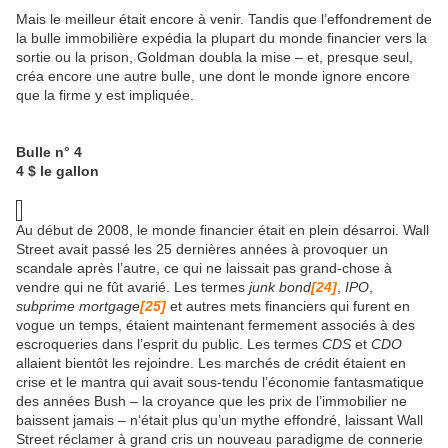
Mais le meilleur était encore à venir. Tandis que l’effondrement de
la bulle immobilière expédia la plupart du monde financier vers la
sortie ou la prison, Goldman doubla la mise – et, presque seul,
créa encore une autre bulle, une dont le monde ignore encore
que la firme y est impliquée.
Bulle n° 4
4 $ le gallon
Au début de 2008, le monde financier était en plein désarroi. Wall
Street avait passé les 25 dernières années à provoquer un
scandale après l’autre, ce qui ne laissait pas grand-chose à
vendre qui ne fût avarié. Les termes
junk bond
[24]
,
IPO
,
subprime
mortgage
[25]
et autres mets financiers qui furent en
vogue un temps, étaient maintenant fermement associés à des
escroqueries dans l’esprit du public. Les termes
CDS
et
CDO
allaient bientôt les rejoindre. Les marchés de crédit étaient en
crise et le mantra qui avait sous-tendu l’économie fantasmatique
des années Bush – la croyance que les prix de l’immobilier ne
baissent jamais – n‘était plus qu’un mythe effondré, laissant Wall
Street réclamer à grand cris un nouveau paradigme de connerie