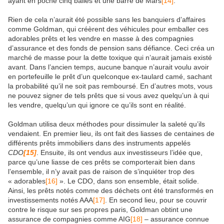
ayant en poche cinq balles et une barre de Mars
[14]
.
Rien de cela n’aurait été possible sans les banquiers d’affaires
comme Goldman, qui créèrent des véhicules pour emballer ces
adorables prêts et les vendre en masse à des compagnies
d’assurance et des fonds de pension sans défiance. Ceci créa un
marché de masse pour la dette toxique qui n’aurait jamais existé
avant. Dans l’ancien temps, aucune banque n’aurait voulu avoir
en portefeuille le prêt d’un quelconque ex-taulard camé, sachant
la probabilité qu’il ne soit pas remboursé. En d’autres mots, vous
ne pouvez signer de tels prêts que si vous avez quelqu’un à qui
les vendre, quelqu’un qui ignore ce qu’ils sont en réalité.
Goldman utilisa deux méthodes pour dissimuler la saleté qu’ils
vendaient. En premier lieu, ils ont fait des liasses de centaines de
différents prêts immobiliers dans des instruments appelés
CDO
[15]
. Ensuite, ils ont vendus aux investisseurs l’idée que,
parce qu’une liasse de ces prêts se comporterait bien dans
l’ensemble, il n’y avait pas de raison de s’inquiéter trop des
« adorables
[16]
». Le CDO, dans son ensemble, était solide.
Ainsi, les prêts notés comme des déchets ont été transformés en
investissements notés AAA
[17]
. En second lieu, pour se couvrir
contre le risque sur ses propres paris, Goldman obtint une
assurance de compagnies comme AIG
[18]
– assurance connue