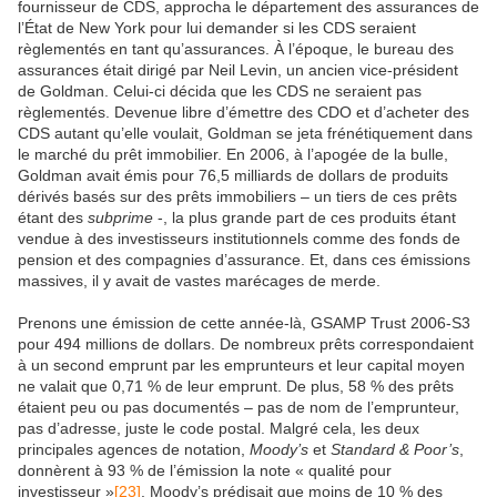
fournisseur de CDS, approcha le département des assurances de
l’État de New York pour lui demander si les CDS seraient
règlementés en tant qu’assurances. À l’époque, le bureau des
assurances était dirigé par Neil Levin, un ancien vice-président
de Goldman. Celui-ci décida que les CDS ne seraient pas
règlementés. Devenue libre d’émettre des CDO et d’acheter des
CDS autant qu’elle voulait, Goldman se jeta frénétiquement dans
le marché du prêt immobilier. En 2006, à l’apogée de la bulle,
Goldman avait émis pour 76,5 milliards de dollars de produits
dérivés basés sur des prêts immobiliers – un tiers de ces prêts
étant des
subprime
-, la plus grande part de ces produits étant
vendue à des investisseurs institutionnels comme des fonds de
pension et des compagnies d’assurance. Et, dans ces émissions
massives, il y avait de vastes marécages de merde.
Prenons une émission de cette année-là, GSAMP Trust 2006-S3
pour 494 millions de dollars. De nombreux prêts correspondaient
à un second emprunt par les emprunteurs et leur capital moyen
ne valait que 0,71 % de leur emprunt. De plus, 58 % des prêts
étaient peu ou pas documentés – pas de nom de l’emprunteur,
pas d’adresse, juste le code postal. Malgré cela, les deux
principales agences de notation,
Moody’s
et
Standard & Poor’s
,
donnèrent à 93 % de l’émission la note « qualité pour
investisseur »
[23]
. Moody’s prédisait que moins de 10 % des