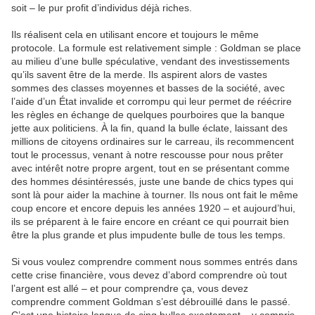
soit – le pur profit d’individus déjà riches.
Ils réalisent cela en utilisant encore et toujours le même
protocole. La formule est relativement simple : Goldman se place
au milieu d’une bulle spéculative, vendant des investissements
qu’ils savent être de la merde. Ils aspirent alors de vastes
sommes des classes moyennes et basses de la société, avec
l’aide d’un État invalide et corrompu qui leur permet de réécrire
les règles en échange de quelques pourboires que la banque
jette aux politiciens. À la fin, quand la bulle éclate, laissant des
millions de citoyens ordinaires sur le carreau, ils recommencent
tout le processus, venant à notre rescousse pour nous prêter
avec intérêt notre propre argent, tout en se présentant comme
des hommes désintéressés, juste une bande de chics types qui
sont là pour aider la machine à tourner. Ils nous ont fait le même
coup encore et encore depuis les années 1920 – et aujourd’hui,
ils se préparent à le faire encore en créant ce qui pourrait bien
être la plus grande et plus impudente bulle de tous les temps.
Si vous voulez comprendre comment nous sommes entrés dans
cette crise financière, vous devez d’abord comprendre où tout
l’argent est allé – et pour comprendre ça, vous devez
comprendre comment Goldman s’est débrouillé dans le passé.
C’est une histoire longue de cinq bulles exactement – y compris