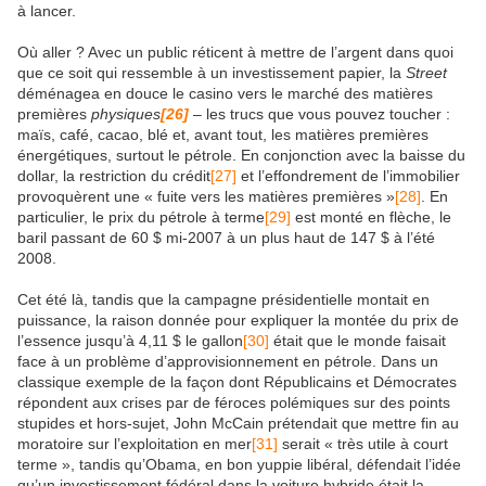
à lancer.
Où aller ? Avec un public réticent à mettre de l’argent dans quoi
que ce soit qui ressemble à un investissement papier, la
Street
déménagea en douce le casino vers le marché des matières
premières
physiques
[26]
– les trucs que vous pouvez toucher :
maïs, café, cacao, blé et, avant tout, les matières premières
énergétiques, surtout le pétrole. En conjonction avec la baisse du
dollar, la restriction du crédit
[27]
et l’effondrement de l’immobilier
provoquèrent une « fuite vers les matières premières »
[28]
. En
particulier, le prix du pétrole à terme
[29]
est monté en flèche, le
baril passant de 60 $ mi-2007 à un plus haut de 147 $ à l’été
2008.
Cet été là, tandis que la campagne présidentielle montait en
puissance, la raison donnée pour expliquer la montée du prix de
l’essence jusqu’à 4,11 $ le gallon
[30]
était que le monde faisait
face à un problème d’approvisionnement en pétrole. Dans un
classique exemple de la façon dont Républicains et Démocrates
répondent aux crises par de féroces polémiques sur des points
stupides et hors-sujet, John McCain prétendait que mettre fin au
moratoire sur l’exploitation en mer
[31]
serait « très utile à court
terme », tandis qu’Obama, en bon yuppie libéral, défendait l’idée
qu’un investissement fédéral dans la voiture hybride était la