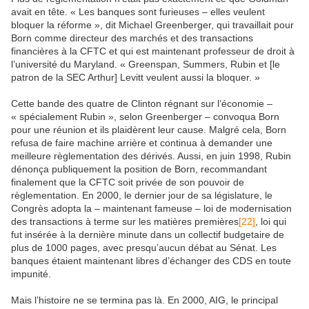
avait en tête. « Les banques sont furieuses – elles veulent
bloquer la réforme », dit Michael Greenberger, qui travaillait pour
Born comme directeur des marchés et des transactions
financières à la CFTC et qui est maintenant professeur de droit à
l’université du Maryland. « Greenspan, Summers, Rubin et [le
patron de la SEC Arthur] Levitt veulent aussi la bloquer. »
Cette bande des quatre de Clinton régnant sur l’économie –
« spécialement Rubin », selon Greenberger – convoqua Born
pour une réunion et ils plaidèrent leur cause. Malgré cela, Born
refusa de faire machine arrière et continua à demander une
meilleure règlementation des dérivés. Aussi, en juin 1998, Rubin
dénonça publiquement la position de Born, recommandant
finalement que la CFTC soit privée de son pouvoir de
règlementation. En 2000, le dernier jour de sa législature, le
Congrès adopta la – maintenant fameuse – loi de modernisation
des transactions à terme sur les matières premières
[22]
, loi qui
fut insérée à la dernière minute dans un collectif budgetaire de
plus de 1000 pages, avec presqu’aucun débat au Sénat. Les
banques étaient maintenant libres d’échanger des CDS en toute
impunité.
Mais l’histoire ne se termina pas là. En 2000, AIG, le principal