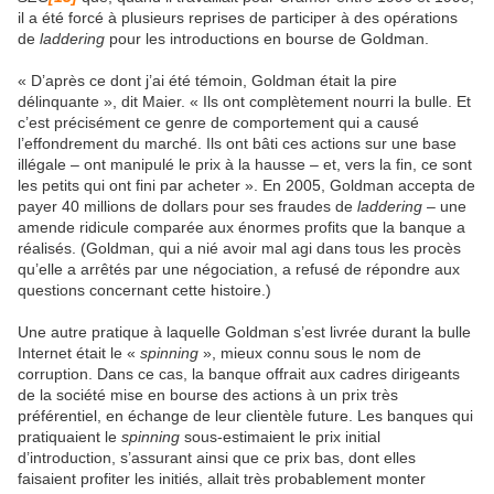
il a été forcé à plusieurs reprises de participer à des opérations
de
laddering
pour les introductions en bourse de Goldman.
« D’après ce dont j’ai été témoin, Goldman était la pire
délinquante », dit Maier. « Ils ont complètement nourri la bulle. Et
c’est précisément ce genre de comportement qui a causé
l’effondrement du marché. Ils ont bâti ces actions sur une base
illégale – ont manipulé le prix à la hausse – et, vers la fin, ce sont
les petits qui ont fini par acheter ». En 2005, Goldman accepta de
payer 40 millions de dollars pour ses fraudes de
laddering
– une
amende ridicule comparée aux énormes profits que la banque a
réalisés. (Goldman, qui a nié avoir mal agi dans tous les procès
qu’elle a arrêtés par une négociation, a refusé de répondre aux
questions concernant cette histoire.)
Une autre pratique à laquelle Goldman s’est livrée durant la bulle
Internet était le «
spinning
», mieux connu sous le nom de
corruption. Dans ce cas, la banque offrait aux cadres dirigeants
de la société mise en bourse des actions à un prix très
préférentiel, en échange de leur clientèle future. Les banques qui
pratiquaient le
spinning
sous-estimaient le prix initial
d’introduction, s’assurant ainsi que ce prix bas, dont elles
faisaient profiter les initiés, allait très probablement monter