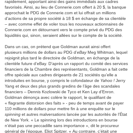
rapidement, apportant ainsi des gains immédiats aux cadres
favorisés. Ainsi, au lieu de Connerie.com offert à 20 $, la banque
approchait le PDG de Connerie.com et lui offrait un millions
d’actions de sa propre société à 18 $ en échange de sa clientèle
– avec comme effet de voler tous les nouveaux actionnaires de
Connerie.com en détournant vers le compte privé du PDG des
liquidités qui, sinon, seraient allées sur le compte de la société.
Dans un cas, on prétend que Goldman aurait ainsi offert
plusieurs millions de dollars au PDG d’
eBay
Meg Whitman, lequel
rejoignit plus tard le directoire de Goldman, en échange de la
clientèle future d’eBay. D’après un rapport du comité des services
financiers de la Chambre des représentants, Goldman a fait cette
offre spéciale aux cadres dirigeants de 21 sociétés qu’elle a
introduites en bourse, y compris le cofondateur de
Yahoo !
Jerry
Yang et deux des plus grands gredins de l’âge des scandales
financiers – Dennis Kozlowski de Tyco et Ken Lay d’Enron.
Goldman dénonça avec colère le rapport, le qualifiant de
« flagrante distorsion des faits » - peu de temps avant de payer
110 millions de dollars pour mettre fin à une enquête sur le
spinning
et autres malversations lancée par les autorités de l’État
de New York. « Le spinning lors des introductions en bourse
n’était pas une peccadille sans importance », dit le procureur
général de l’époque, Eliot Spitzer. « Au contraire, c’était une