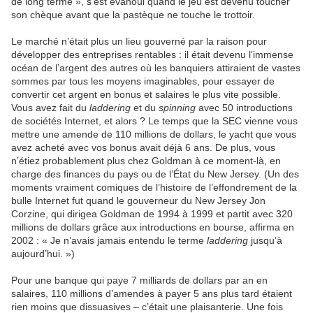
de long terme », s’est évanoui quand le jeu est devenu toucher
son chèque avant que la pastèque ne touche le trottoir.
Le marché n’était plus un lieu gouverné par la raison pour
développer des entreprises rentables : il était devenu l’immense
océan de l’argent des autres où les banquiers attiraient de vastes
sommes par tous les moyens imaginables, pour essayer de
convertir cet argent en bonus et salaires le plus vite possible.
Vous avez fait du
laddering
et du
spinning
avec 50 introductions
de sociétés Internet, et alors ? Le temps que la SEC vienne vous
mettre une amende de 110 millions de dollars, le yacht que vous
avez acheté avec vos bonus avait déjà 6 ans. De plus, vous
n’étiez probablement plus chez Goldman à ce moment-là, en
charge des finances du pays ou de l’État du New Jersey. (Un des
moments vraiment comiques de l’histoire de l’effondrement de la
bulle Internet fut quand le gouverneur du New Jersey Jon
Corzine, qui dirigea Goldman de 1994 à 1999 et partit avec 320
millions de dollars grâce aux introductions en bourse, affirma en
2002 : « Je n’avais jamais entendu le terme
laddering
jusqu’à
aujourd’hui. »)
Pour une banque qui paye 7 milliards de dollars par an en
salaires, 110 millions d’amendes à payer 5 ans plus tard étaient
rien moins que dissuasives – c’était une plaisanterie. Une fois