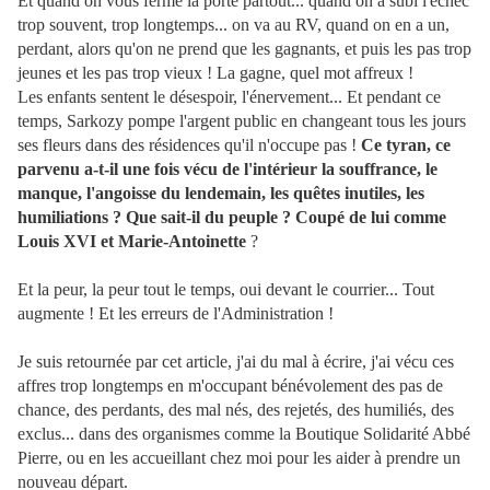
Et quand on vous ferme la porte partout... quand on a subi l'échec
trop souvent, trop longtemps... on va au RV, quand on en a un,
perdant, alors qu'on ne prend que les gagnants, et puis les pas trop
jeunes et les pas trop vieux ! La gagne, quel mot affreux !
Les enfants sentent le désespoir, l'énervement... Et pendant ce
temps, Sarkozy pompe l'argent public en changeant tous les jours
ses fleurs dans des résidences qu'il n'occupe pas !
Ce tyran, ce
parvenu a-t-il une fois vécu de l'intérieur la souffrance, le
manque, l'angoisse du lendemain, les quêtes inutiles, les
humiliations ? Que sait-il du peuple ? Coupé de lui comme
Louis XVI et Marie-Antoinette
?
Et la peur, la peur tout le temps, oui devant le courrier... Tout
augmente ! Et les erreurs de l'Administration !
Je suis retournée par cet article, j'ai du mal à écrire, j'ai vécu ces
affres trop longtemps en m'occupant bénévolement des pas de
chance, des perdants, des mal nés, des rejetés, des humiliés, des
exclus... dans des organismes comme la Boutique Solidarité Abbé
Pierre, ou en les accueillant chez moi pour les aider à prendre un
nouveau départ.