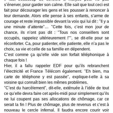
s’énerver, pour garder son calme. Elle sait que tout ceci est
fait pour décourager les gens et les pousser à renoncer à
leur demande. Alors elle pense à ses enfants, s’arme de
courage et reste impassible devant la voix qui lui dit : "Il y a
une minute d’attente"… "Cette fois, c’est mon jour de
chance, ils n’ont pas dit : "Tous nos conseillers sont
occupés, rappelez ultérieurement !"", se dit-elle pour se
réconforter. Ca, pour patienter, elle patiente, elle n’a pas le
choix, sa vie et celle de sa famille en dépendent.
C’est comme ça qu’elle vide son forfait téléphonique à
chaque fois !
Hier, il a fallu rappeler EDF pour qu’ils rebranchent
l’électricité et France Télécom également. "Eh bien, ma
carte de téléphone y est passée", explique-t-elle à sa
voisine qui connaît bien les mêmes problèmes.
"C’est du harcèlement", dit-elle, exténuée à l’idée de tout
ce qu’elle devra faire cet après-midi pour simplement qu’ils
ne lui coupent pas ses allocations de chômage, car ce
serait la fin ! Plus de chômage, plus de revenus et c’est à
nouveau le cercle infernal. Il faudra encore courir voir