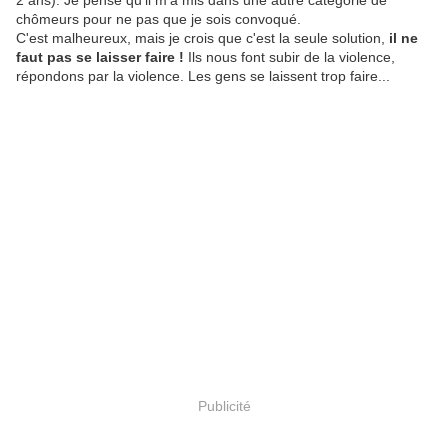
2 ans). Je pense qu'il m'a mis dans une autre catégorie de
chômeurs pour ne pas que je sois convoqué.
C'est malheureux, mais je crois que c'est la seule solution,
il ne
faut pas se laisser faire !
Ils nous font subir de la violence,
répondons par la violence. Les gens se laissent trop faire...
Publicité