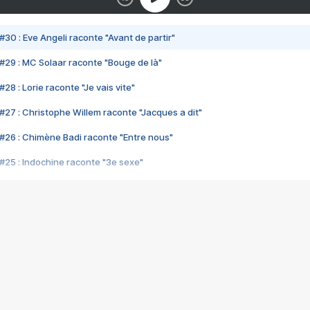
#30 : Eve Angeli raconte "Avant de partir"
#29 : MC Solaar raconte "Bouge de là"
28 : Lorie raconte "Je vais vite"
#27 : Christophe Willem raconte "Jacques a dit"
#26 : Chimène Badi raconte "Entre nous"
#25 : Indochine raconte "3e sexe"
#24 : Zaho raconte "C'est chelou"
#23 : Patrick Bruel raconte "Au café des délices"
#22 : Kyo raconte "Le chemin"
#21 : Nolwenn Leroy raconte "Cassé"
#20 : Patrick Hernandez raconte "Born to be alive"