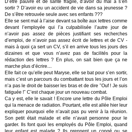
D’être pauvre et de santé fragile, d’avoir du mal à s’en
sortir ? D’avoir eu un accident de vie dans sa jeunesse ?
De s’être retrouvée seule avec ses enfants ???
Elle se sent mal à l’aise devant sa boîte aux lettres comme
devant l’employée qui l’a culpabilisée l’autre jour de
n’avoir pas assez de pièces justifiant ses recherches
d’emploi, de n’avoir pas assez écrit de lettres et de CV -
mais à quoi ça sert un CV, s’il en arrive tous les jours des
dizaines et que vous n’avez pas de facilités pour la
rédaction des lettres ? En plus, on sait bien que ça ne
marche plus d’écrire…
Elle fait ce qu’elle peut Maryse, elle se bat pour s’en sortir,
mais c’est un parcours du combattant tous les jours et l’on
n’a pas le droit de baisser les bras et de dire "Ouf ! Je suis
fatiguée !" C’est chaque jour un nouveau combat.
Ca y est, elle le savait ! Encore une lettre du Pôle Emploi
qui la menace de radiation. Pourtant, elle est allée hier leur
expliquer pourquoi elle n’avait pas pu venir à la réunion.
Son petit était malade et elle n’avait personne pour le
garder. Ils font quoi les employés du Pôle Emploi, quand
leur enfant est malade ? Ils prennent un congé ou se