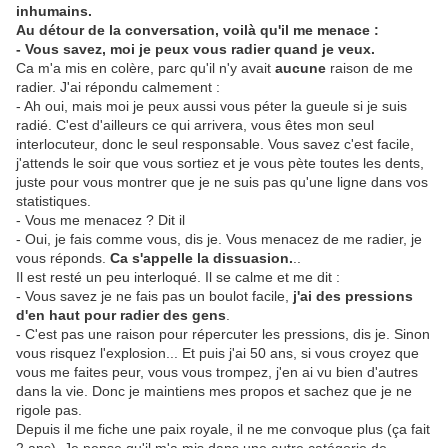
inhumains.
Au détour de la conversation, voilà qu'il me menace :
- Vous savez, moi je peux vous radier quand je veux.
Ca m'a mis en colère, parc qu'il n'y avait
aucune
raison de me
radier. J'ai répondu calmement :
- Ah oui, mais moi je peux aussi vous péter la gueule si je suis
radié. C'est d'ailleurs ce qui arrivera, vous êtes mon seul
interlocuteur, donc le seul responsable. Vous savez c'est facile,
j'attends le soir que vous sortiez et je vous pète toutes les dents,
juste pour vous montrer que je ne suis pas qu'une ligne dans vos
statistiques.
- Vous me menacez ? Dit il
- Oui, je fais comme vous, dis je. Vous menacez de me radier, je
vous réponds.
Ca s'appelle la dissuasion.
..
Il est resté un peu interloqué. Il se calme et me dit :
- Vous savez je ne fais pas un boulot facile,
j'ai des pressions
d'en haut pour radier des gens
.
- C'est pas une raison pour répercuter les pressions, dis je. Sinon
vous risquez l'explosion... Et puis j'ai 50 ans, si vous croyez que
vous me faites peur, vous vous trompez, j'en ai vu bien d'autres
dans la vie. Donc je maintiens mes propos et sachez que je ne
rigole pas.
Depuis il me fiche une paix royale, il ne me convoque plus (ça fait