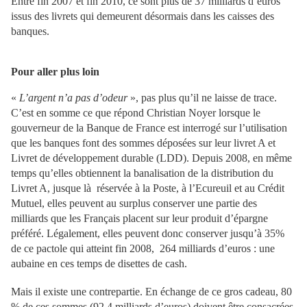
Entre fin 2007 et fin 2010, ce sont plus de 37 milliards d’euros
issus des livrets qui demeurent désormais dans les caisses des
banques.
Pour aller plus loin
«
L’argent n’a pas d’odeur
», pas plus qu’il ne laisse de trace.
C’est en somme ce que répond Christian Noyer lorsque le
gouverneur de la Banque de France est interrogé sur l’utilisation
que les banques font des sommes déposées sur leur livret A et
Livret de développement durable (LDD). Depuis 2008, en même
temps qu’elles obtiennent la banalisation de la distribution du
Livret A, jusque là réservée à la Poste, à l’Ecureuil et au Crédit
Mutuel, elles peuvent au surplus conserver une partie des
milliards que les Français placent sur leur produit d’épargne
préféré. Légalement, elles peuvent donc conserver jusqu’à 35%
de ce pactole qui atteint fin 2008, 264 milliards d’euros : une
aubaine en ces temps de disettes de cash.
Mais il existe une contrepartie. En échange de ce gros cadeau, 80
% de ces sommes (92,4 milliards d’euros) doivent être consacrées