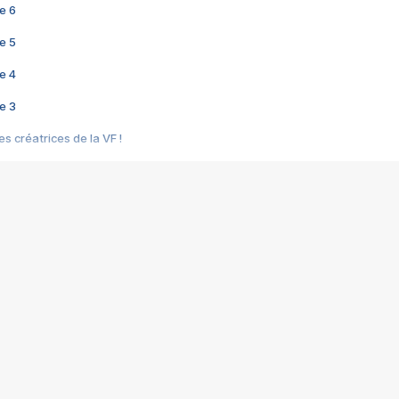
e 6
e 5
e 4
e 3
s créatrices de la VF !
e 2
e 1
e Mektoub My Love arrive enfin ! Rencontre avec Shaïn Boumedine et Sal
i : après Toni en famille
elle réalise le bouleversant Dites lui que je l'aime
ais ! Rencontre autour de Vie privée de Rebecca Zlotowski
 de Marguerite, Grave... Rencontre avec Ella Rumpf
 Les Rêveurs, un film intime sur la santé mentale