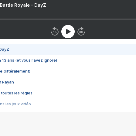
 Battle Royale - DayZ
 DayZ
 a 13 ans (et vous l'avez ignoré)
e (littéralement)
im Rayan
 toutes les règles
s les jeux vidéo
us choquant de Rockstar ? - Le scandale BULLY
e plus moche de Steam