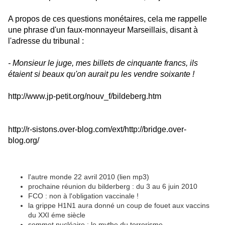
A propos de ces questions monétaires, cela me rappelle
une phrase d'un faux-monnayeur Marseillais, disant à
l'adresse du tribunal :
- Monsieur le juge, mes billets de cinquante francs, ils
étaient si beaux qu'on aurait pu les vendre soixante !
http://www.jp-petit.org/nouv_f/bildeberg.htm
http://r-sistons.over-blog.com/ext/http://bridge.over-
blog.org/
l'autre monde 22 avril 2010 (lien mp3)
prochaine réunion du bilderberg : du 3 au 6 juin 2010
FCO : non à l'obligation vaccinale !
la grippe H1N1 aura donné un coup de fouet aux vaccins
du XXI éme siècle
sommet nucléaire : le mythe du terrorisme...