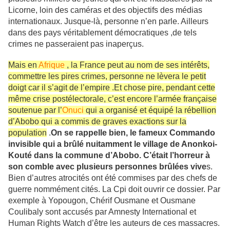
Licorne, loin des caméras et des objectifs des médias
internationaux. Jusque-là, personne n’en parle. Ailleurs
dans des pays véritablement démocratiques ,de tels
crimes ne passeraient pas inaperçus.
Mais en
Afrique
, la France peut au nom de ses intérêts,
commettre les pires crimes, personne ne lèvera le petit
doigt car il s’agit de l’empire .Et chose pire, pendant cette
même crise postélectorale, c’est encore l’armée française
soutenue par l’
Onuci
qui a organisé et équipé la rébellion
d’Abobo qui a commis de graves exactions sur la
population
.
On se rappelle bien, le fameux Commando
invisible qui a brûlé nuitamment le village de Anonkoi-
Kouté dans la commune d’Abobo. C’était l’horreur à
son comble avec plusieurs personnes brûlées vive
s.
Bien d’autres atrocités ont été commises par des chefs de
guerre nommément cités. La Cpi doit ouvrir ce dossier. Par
exemple à Yopougon, Chérif Ousmane et Ousmane
Coulibaly sont accusés par Amnesty International et
Human Rights Watch d’être les auteurs de ces massacres.