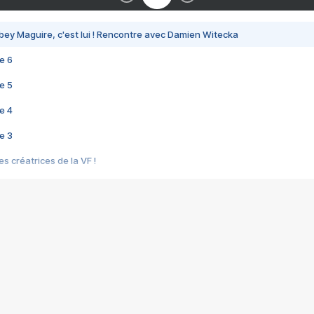
bey Maguire, c'est lui ! Rencontre avec Damien Witecka
e 6
e 5
e 4
e 3
s créatrices de la VF !
e 2
e 1
e Mektoub My Love arrive enfin ! Rencontre avec Shaïn Boumedine et Sal
i : après Toni en famille
elle réalise le bouleversant Dites lui que je l'aime
ais ! Rencontre autour de Vie privée de Rebecca Zlotowski