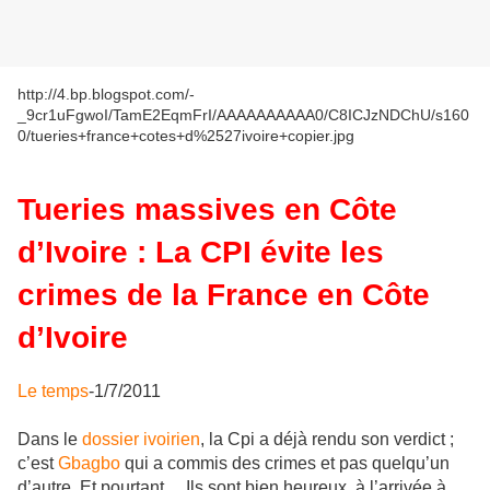
http://4.bp.blogspot.com/-
_9cr1uFgwoI/TamE2EqmFrI/AAAAAAAAAA0/C8ICJzNDChU/s160
0/tueries+france+cotes+d%2527ivoire+copier.jpg
Tueries massives en Côte
d’Ivoire : La CPI évite les
crimes de la France en Côte
d’Ivoire
Le temps
-1/7/2011
Dans le
dossier ivoirien
, la Cpi a déjà rendu son verdict ;
c’est
Gbagbo
qui a commis des crimes et pas quelqu’un
d’autre .Et pourtant… Ils sont bien heureux, à l’arrivée à