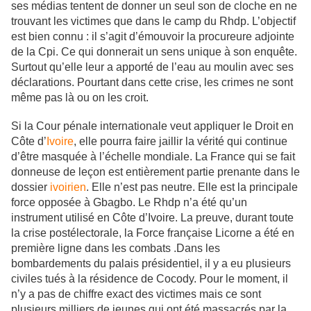
ses médias tentent de donner un seul son de cloche en ne
trouvant les victimes que dans le camp du Rhdp. L’objectif
est bien connu : il s’agit d’émouvoir la procureure adjointe
de la Cpi. Ce qui donnerait un sens unique à son enquête.
Surtout qu’elle leur a apporté de l’eau au moulin avec ses
déclarations. Pourtant dans cette crise, les crimes ne sont
même pas là ou on les croit.
Si la Cour pénale internationale veut appliquer le Droit en
Côte d’
Ivoire
, elle pourra faire jaillir la vérité qui continue
d’être masquée à l’échelle mondiale. La France qui se fait
donneuse de leçon est entièrement partie prenante dans le
dossier
ivoirien
. Elle n’est pas neutre. Elle est la principale
force opposée à Gbagbo. Le Rhdp n’a été qu’un
instrument utilisé en Côte d’Ivoire. La preuve, durant toute
la crise postélectorale, la Force française Licorne a été en
première ligne dans les combats .Dans les
bombardements du palais présidentiel, il y a eu plusieurs
civiles tués à la résidence de Cocody. Pour le moment, il
n’y a pas de chiffre exact des victimes mais ce sont
plusieurs milliers de jeunes qui ont été massacrés par la