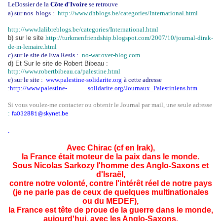
LeDossier de la
Côte d'Ivoire
se retrouve
a)
sur nos blogs :
http://www.dhblogs.be/categories/International.html
http://www.lalibreblogs.be/categories/International.html
b) sur le site
http://turkmenfriendship.blogspot.com/2007/10/journal-dirak-
de-m-lemaire.html
c) sur le site de Eva Resis :
no-war.over-blog.com
d) Et Sur le site de Robert Bibeau :
http://www.robertbibeau.ca/palestine.html
e) sur le site :
www.palestine-solidarite.org
à cette adresse
:
http://www.palestine-
solidarite.org/Journaux_Palestiniens.htm
Si vous voulez-me contacter ou obtenir le Journal par mail, une seule adresse
:
fa032881@skynet.be
.
Avec Chirac (cf en Irak),
la France était moteur de la paix dans le monde.
Sous Nicolas Sarkozy l'homme des Anglo-Saxons et
d'Israël,
contre notre volonté, contre l'intérêt réel de notre pays
(je ne parle pas de ceux de quelques multinationales
ou du MEDEF),
la France est tête de proue de la guerre dans le monde,
aujourd'hui, avec les Anglo-Saxons.