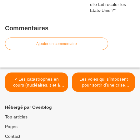
Commentaires
Ajouter un commentaire
< Les catastrophes en
Les voies qui s’imposent
cours (nucléaires..) et à
pour sortir d’une crise
venir - Scientifiques
financière qui menace la
menacés
société mondiale >
Hébergé par Overblog
Top articles
Pages
Contact