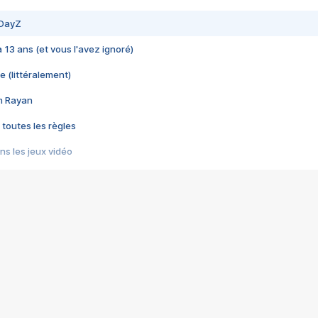
 DayZ
 a 13 ans (et vous l'avez ignoré)
e (littéralement)
im Rayan
 toutes les règles
s les jeux vidéo
us choquant de Rockstar ? - Le scandale BULLY
e plus moche de Steam
du RÊVE tourne au CAUCHEMAR
pendant 8 heures
it… à tort
umiliés par un jeu vidéo