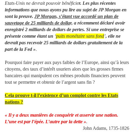
Etats-Unis ne devrait pouvoir bénéficie
r. Les plus récentes
informations que nous ayons pu lire au sujet de JP Morgan en
sont la preuve.
JP Morgan, s’étant vue accordé un plan de
sauvetage de 25 milliards de dolla
r, a récemment déclaré avoir
enregistré 2 milliards de dollars de pertes. Si une entreprise se
présente comme étant un
‘
puits monétaire sans fond
’
, elle ne
devrait pas recevoir 25 milliards de dollars gratuitement de la
part de la Fed »
.
Pourquoi faire payer aux pays faibles de l’Europe, ainsi qu’à leurs
citoyens, des taux d’intérêt usuriers alors que les grosses firmes
bancaires qui manipulent ces mêmes produits financiers peuvent
tout se permettre et obtenir de l’argent sans fin ?
Cela prouve t-il l’existence d’un complot contre les Etats
nations ?
« Il y a deux manières de conquérir et asservir une nation.
L’une est par l’épée. L’autre par la dette »
.
John Adams, 1735-1826