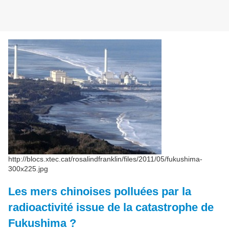
http://blocs.xtec.cat/rosalindfranklin/files/2011/05/fukushima-
300x225.jpg
Les mers chinoises polluées par la
radioactivité issue de la catastrophe de
Fukushima ?