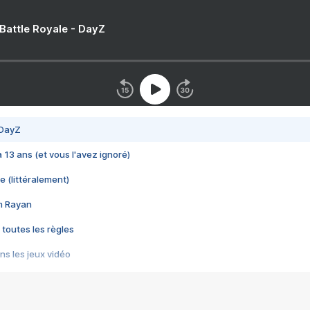
 Battle Royale - DayZ
 DayZ
 a 13 ans (et vous l'avez ignoré)
e (littéralement)
im Rayan
 toutes les règles
s les jeux vidéo
us choquant de Rockstar ? - Le scandale BULLY
e plus moche de Steam