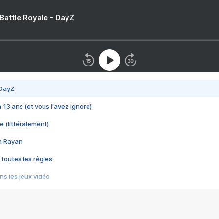
 Battle Royale - DayZ
 DayZ
 a 13 ans (et vous l'avez ignoré)
e (littéralement)
im Rayan
 toutes les règles
s les jeux vidéo
us choquant de Rockstar ? - Le scandale BULLY
e plus moche de Steam