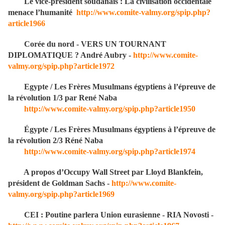
Le vice-président soudanais : La civilisation occidentale
menace l’humanité
http://www.comite-valmy.org/spip.php?
article1966
Corée du nord - VERS UN TOURNANT
DIPLOMATIQUE ? André Aubry -
http://www.comite-
valmy.org/spip.php?article1972
Egypte / Les Frères Musulmans égyptiens à l’épreuve de
la révolution 1/3 par René Naba
http://www.comite-valmy.org/spip.php?article1950
Égypte / Les Frères Musulmans égyptiens à l’épreuve de
la révolution 2/3 Réné Naba
http://www.comite-valmy.org/spip.php?article1974
A propos d’Occupy Wall Street par Lloyd Blankfein,
président de Goldman Sachs -
http://www.comite-
valmy.org/spip.php?article1969
CEI : Poutine parlera Union eurasienne - RIA Novosti -