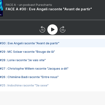
FACE A - un podcast Purecharts
FACE A #30 : Eve Angeli raconte "Avant de partir"
#30 : Eve Angeli raconte "Avant de partir"
#29 : MC Solaar raconte "Bouge de là"
28 : Lorie raconte "Je vais vite"
#27 : Christophe Willem raconte "Jacques a dit"
#26 : Chimène Badi raconte "Entre nous"
#25 : Indochine raconte "3e sexe"
#24 : Zaho raconte "C'est chelou"
#23 : Patrick Bruel raconte "Au café des délices"