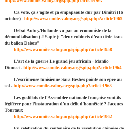
http://www.comite-valmy.org/spip.php?article1967
Ca vote, ça s’agite et ça empapaoute dur par Dimitri (16
octobre)
http://www.comite-valmy.org/spip.php?article1965
Débat Aubry/Hollande vu par un économiste de la
démondialisation ( J Sapir ): "deux robinets d’eau tiède issus
du ballon Delors"
http://www.comite-valmy.org/spip.php?article1958
L’art de la guerre Le grand jeu africain - Manlio
Dinucci -
http://www.comite-valmy.org/spip.php?article1964
L’escrimeuse tunisienne Sara Besbes pointe son épée au
sol -
http://www.comite-valmy.org/spip.php?article1963
Les godillots de l’Assemblée nationale française vont-ils
légiférer pour l’instauration d’un délit d’honnêteté ? Jacques
Tourtaux
http://www.comite-valmy.org/spip.php?article1962
En célébration du centenaire de la révolution chinoise de