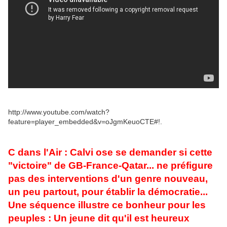
http://www.youtube.com/watch?
feature=player_embedded&v=oJgmKeuoCTE#!.
C dans l'Air : Calvi ose se demander si cette
"victoire" de GB-France-Qatar... ne préfigure
pas des interventions d'un genre nouveau,
un peu partout, pour établir la démocratie...
Une séquence illustre ce bonheur pour les
peuples : Un jeune dit qu'il est heureux