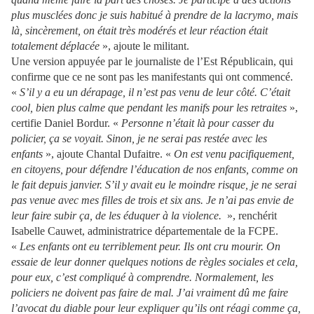
plus musclées donc je suis habitué à prendre de la lacrymo, mais
là, sincèrement, on était très modérés et leur réaction était
totalement déplacée
», ajoute le militant.
Une version appuyée par le journaliste de l’Est Républicain, qui
confirme que ce ne sont pas les manifestants qui ont commencé.
«
S’il y a eu un dérapage, il n’est pas venu de leur côté. C’était
cool, bien plus calme que pendant les manifs pour les retraites
»,
certifie Daniel Bordur. «
Personne n’était là pour casser du
policier, ça se voyait. Sinon, je ne serai pas restée avec les
enfants
», ajoute Chantal Dufaitre. «
On est venu pacifiquement,
en citoyens, pour défendre l’éducation de nos enfants, comme on
le fait depuis janvier. S’il y avait eu le moindre risque, je ne serai
pas venue avec mes filles de trois et six ans. Je n’ai pas envie de
leur faire subir ça, de les éduquer à la violence.
», renchérit
Isabelle Cauwet, administratrice départementale de la FCPE.
«
Les enfants ont eu terriblement peur. Ils ont cru mourir. On
essaie de leur donner quelques notions de règles sociales et cela,
pour eux, c’est compliqué à comprendre. Normalement, les
policiers ne doivent pas faire de mal. J’ai vraiment dû me faire
l’avocat du diable pour leur expliquer qu’ils ont réagi comme ça,