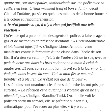
quatre ans, sur mes épaules, tambourinait sur une poêle avec sa
cuillère en bois. C’était vraiment festif et bon enfant
», décrit
Chantal Dufaitre, passée en quelques minutes de la bonne humeur
à la colère et l’incompréhension.
«
Je n’ai jamais vu ça, il n’y a rien qui justifiait une telle
réaction
»
Qu’est-ce qui a pu conduire des agents de polices à faire usage de
gaz et de matraques en présence d’enfants ? «
C’est inadmissible
et totalement injustifié
», s’indigne Lionel Arnould, venu
manifester contre la fermeture d’une classe dans l’école de son
fils. Il n’a rien vu venir : «
j’étais de l’autre côté de la rue, avec le
petit de deux ans dans les bras et donnant la main à celui de
quatre ans. Et puis, sans sommation, ils ont sorti la lacrymo. On
était pile dans le sens du vent. J’ai vu mon fils se mettre à
trembler et à pleurer. Ce n’était pas que de la peur
».
Les témoins sont unanimes : les forces de l’ordre les ont pris par
surprise. «
La réaction est d’autant plus violente qu’on ne s’y
attendait pas
, s’indigne Blandine Turki. Quand elle voit les
policiers sortir un aérosol, elle se précipite sur son fils,
asthmatique, pour l’évacuer au plus vite. «
Il y a eu un