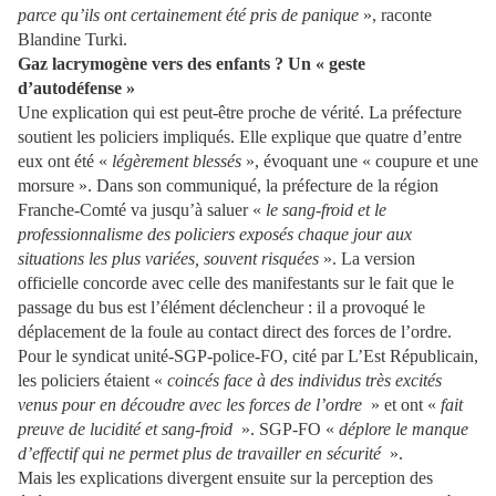
parce qu’ils ont certainement été pris de panique
», raconte
Blandine Turki.
Gaz lacrymogène vers des enfants ? Un « geste
d’autodéfense »
Une explication qui est peut-être proche de vérité. La préfecture
soutient les policiers impliqués. Elle explique que quatre d’entre
eux ont été «
légèrement blessés
», évoquant une « coupure et une
morsure ». Dans son communiqué, la préfecture de la région
Franche-Comté va jusqu’à saluer «
le sang-froid et le
professionnalisme des policiers exposés chaque jour aux
situations les plus variées, souvent risquées
». La version
officielle concorde avec celle des manifestants sur le fait que le
passage du bus est l’élément déclencheur : il a provoqué le
déplacement de la foule au contact direct des forces de l’ordre.
Pour le syndicat unité-SGP-police-FO, cité par L’Est Républicain,
les policiers étaient «
coincés face à des individus très excités
venus pour en découdre avec les forces de l’ordre
» et ont «
fait
preuve de lucidité et sang-froid
». SGP-FO «
déplore le manque
d’effectif qui ne permet plus de travailler en sécurité
».
Mais les explications divergent ensuite sur la perception des