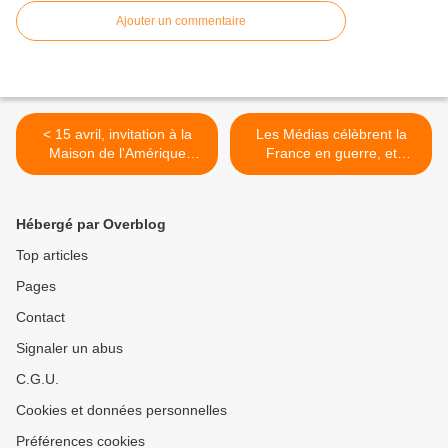
Ajouter un commentaire
< 15 avril, invitation à la
Les Médias célèbrent la
Maison de l'Amérique
France en guerre, et
Latine (Conférence..)
oublient l'Islande. Fiers
d'être Français ? >
Hébergé par Overblog
Top articles
Pages
Contact
Signaler un abus
C.G.U.
Cookies et données personnelles
Préférences cookies