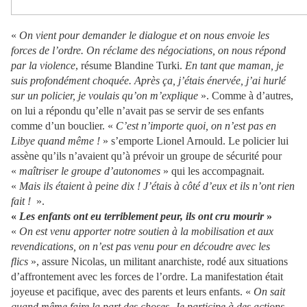
«
On vient pour demander le dialogue et on nous envoie les
forces de l’ordre. On réclame des négociations, on nous répond
par la violence
, résume Blandine Turki.
En tant que maman, je
suis profondément choquée. Après ça, j’étais énervée, j’ai hurlé
sur un policier, je voulais qu’on m’explique
». Comme à d’autres,
on lui a répondu qu’elle n’avait pas se servir de ses enfants
comme d’un bouclier. «
C’est n’importe quoi, on n’est pas en
Libye quand même !
» s’emporte Lionel Arnould. Le policier lui
assène qu’ils n’avaient qu’à prévoir un groupe de sécurité pour
«
maîtriser le groupe d’autonomes
» qui les accompagnait.
«
Mais ils étaient à peine dix ! J’étais à côté d’eux et ils n’ont rien
fait !
».
«
Les enfants ont eu terriblement peur, ils ont cru mourir
»
«
On est venu apporter notre soutien à la mobilisation et aux
revendications, on n’est pas venu pour en découdre avec les
flics
», assure Nicolas, un militant anarchiste, rodé aux situations
d’affrontement avec les forces de l’ordre. La manifestation était
joyeuse et pacifique, avec des parents et leurs enfants. «
On sait
quand même faire la part des choses. Je participe à des actions