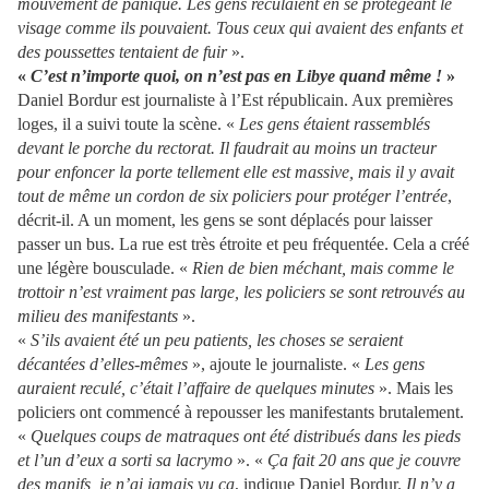
mouvement de panique. Les gens reculaient en se protégeant le
visage comme ils pouvaient. Tous ceux qui avaient des enfants et
des poussettes tentaient de fuir
».
«
C’est n’importe quoi, on n’est pas en Libye quand même !
»
Daniel Bordur est journaliste à l’Est républicain. Aux premières
loges, il a suivi toute la scène. «
Les gens étaient rassemblés
devant le porche du rectorat. Il faudrait au moins un tracteur
pour enfoncer la porte tellement elle est massive, mais il y avait
tout de même un cordon de six policiers pour protéger l’entrée
,
décrit-il. A un moment, les gens se sont déplacés pour laisser
passer un bus. La rue est très étroite et peu fréquentée. Cela a créé
une légère bousculade. «
Rien de bien méchant, mais comme le
trottoir n’est vraiment pas large, les policiers se sont retrouvés au
milieu des manifestants
».
«
S’ils avaient été un peu patients, les choses se seraient
décantées d’elles-mêmes
», ajoute le journaliste. «
Les gens
auraient reculé, c’était l’affaire de quelques minutes
». Mais les
policiers ont commencé à repousser les manifestants brutalement.
«
Quelques coups de matraques ont été distribués dans les pieds
et l’un d’eux a sorti sa lacrymo
». «
Ça fait 20 ans que je couvre
des manifs, je n’ai jamais vu ça
, indique Daniel Bordur.
Il n’y a