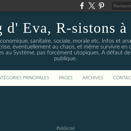
 d' Eva, R-sistons à 
économique, sanitaire, sociale, morale etc. Infos et ana
 crise, éventuellement au chaos, et même survivre en c
ves au Système, pas forcément utopiques. A défaut de l
publique.
ATÉGORIES PRINCIPALES
PAGES
ARCHIVES
CONTAC
Publicité