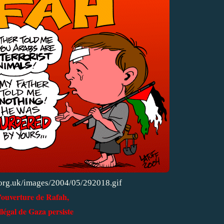
org.uk/images/2004/05/292018.gif
’ouverture de Rafah,
illégal de Gaza persiste