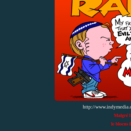
http://www.indymedia.
Malgré l
le blocus 