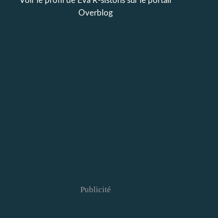
Voir le profil de
Eva R-sistons
sur le portail
Overblog
Publicité