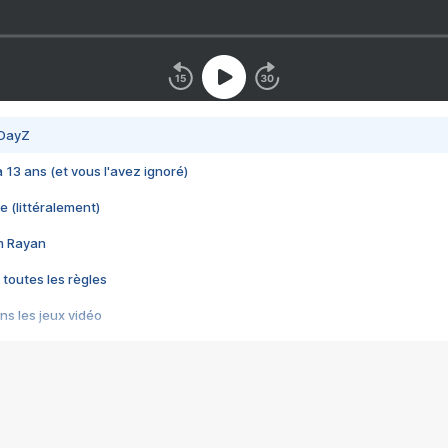
 DayZ
 a 13 ans (et vous l'avez ignoré)
e (littéralement)
im Rayan
 toutes les règles
s les jeux vidéo
us choquant de Rockstar ? - Le scandale BULLY
e plus moche de Steam
du RÊVE tourne au CAUCHEMAR