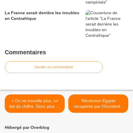
La France serait derrière les troubles
en Centrafrique
Commentaires
Ajouter un commentaire
< On ne travaille plus, on
Révolution Egypte
fait du chiffre. Donc plus de
récupérée par l'Occident -
travail, de droit du travail !
Témoignage et analyse
Le NWO supprime le
d'Eva >
salarié-matricule..
Hébergé par Overblog