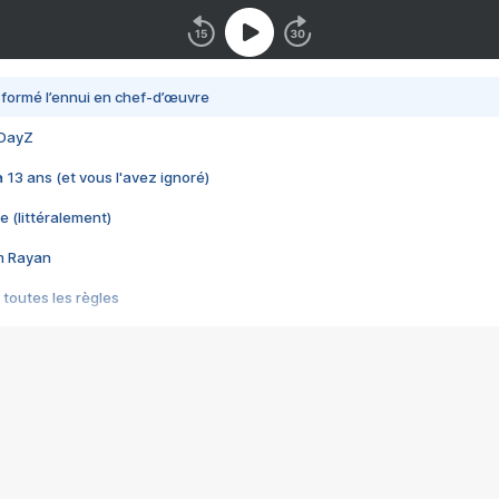
nsformé l’ennui en chef-d’œuvre
 DayZ
 a 13 ans (et vous l'avez ignoré)
e (littéralement)
im Rayan
 toutes les règles
s les jeux vidéo
us choquant de Rockstar ? - Le scandale BULLY
e plus moche de Steam
du RÊVE tourne au CAUCHEMAR
pendant 8 heures