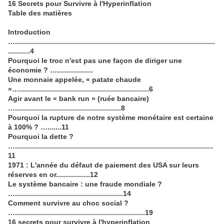
16 Secrets pour Survivre à l'Hyperinflation
Table des matières
Introduction
…....................................................................................................
...........4
Pourquoi le troc n'est pas une façon de diriger une
économie ? …..................
Une monnaie appelée, « patate chaude
»….................................................................6
Agir avant le « bank run » (ruée bancaire)
….....................................................8
Pourquoi la rupture de notre système monétaire est certaine
à 100% ? ….......11
Pourquoi la dette ?
…...................................................................................................
11
1971 : L'année du défaut de paiement des USA sur leurs
réserves en or.................12
Le système bancaire : une fraude mondiale ?
…......................................................14
Comment survivre au choc social ?
….................................................................19
16 secrets pour survivre à l'hyperinflation