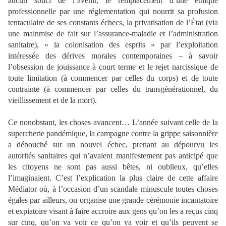
aucun souci de l’avenir, le remplacement d’une éthique
professionnelle par une réglementation qui nourrit sa profusion
tentaculaire de ses constants échecs, la privatisation de l’État (via
une mainmise de fait sur l’assurance-maladie et l’administration
sanitaire), « la colonisation des esprits » par l’exploitation
intéressée des dérives morales contemporaines – à savoir
l’obsession de jouissance à court terme et le rejet narcissique de
toute limitation (à commencer par celles du corps) et de toute
contrainte (à commencer par celles du transgénérationnel, du
vieillissement et de la mort).
Ce nonobstant, les choses avancent… L’année suivant celle de la
supercherie pandémique, la campagne contre la grippe saisonnière
a débouché sur un nouvel échec, prenant au dépourvu les
autorités sanitaires qui n’avaient manifestement pas anticipé que
les citoyens ne sont pas aussi bêtes, ni oublieux, qu’elles
l’imaginaient. C’est l’explication la plus claire de cette affaire
Médiator où, à l’occasion d’un scandale minuscule toutes choses
égales par ailleurs, on organise une grande cérémonie incantatoire
et expiatoire visant à faire accroire aux gens qu’on les a reçus cinq
sur cinq, qu’on va voir ce qu’on va voir et qu’ils peuvent se