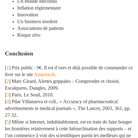
Un monde méconnu
Inflation réglementaire
Innovation
Un business insolent
Associations de patients
Risque zéro
Conclusion
[
1
] Prix public : 9€. Il est d’ores et déjà possible de commander ce
livre sur le site
Amazon.fr
.
[
2
] Marc Girard, Alertes grippales – Comprendre et choisir,
Escalquens, Dangles, 2009.
[
3
] Paris, Le Seuil, 2010.
[
4
] Pilar Villanueva et coll., « Accuracy of pharmaceutical
advertisements in medical journals », The Lancet, 2003, 361, pp.
27-32.
[
5
] Même si Internet, indubitablement, est en train de faire bouger
les frontières relativement à cette hiérarchisation des supports – et
l’on commence à voir des scientifiques parmi les meilleurs qui ne