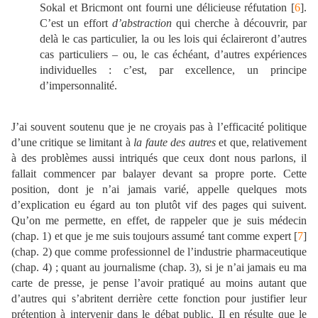
Sokal et Bricmont ont fourni une délicieuse réfutation [
6
].
C’est un effort
d’abstraction
qui cherche à découvrir, par
delà le cas particulier, la ou les lois qui éclaireront d’autres
cas particuliers – ou, le cas échéant, d’autres expériences
individuelles : c’est, par excellence, un principe
d’impersonnalité.
J’ai souvent soutenu que je ne croyais pas à l’efficacité politique
d’une critique se limitant à
la faute des autres
et que, relativement
à des problèmes aussi intriqués que ceux dont nous parlons, il
fallait commencer par balayer devant sa propre porte. Cette
position, dont je n’ai jamais varié, appelle quelques mots
d’explication eu égard au ton plutôt vif des pages qui suivent.
Qu’on me permette, en effet, de rappeler que je suis médecin
(chap. 1) et que je me suis toujours assumé tant comme expert [
7
]
(chap. 2) que comme professionnel de l’industrie pharmaceutique
(chap. 4) ; quant au journalisme (chap. 3), si je n’ai jamais eu ma
carte de presse, je pense l’avoir pratiqué au moins autant que
d’autres qui s’abritent derrière cette fonction pour justifier leur
prétention à intervenir dans le débat public. Il en résulte que le