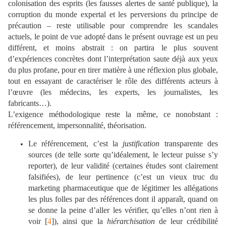
colonisation des esprits (les fausses alertes de santé publique), la
corruption du monde expertal et les perversions du principe de
précaution – reste utilisable pour comprendre les scandales
actuels, le point de vue adopté dans le présent ouvrage est un peu
différent, et moins abstrait : on partira le plus souvent
d’expériences concrètes dont l’interprétation saute déjà aux yeux
du plus profane, pour en tirer matière à une réflexion plus globale,
tout en essayant de caractériser le rôle des différents acteurs à
l’œuvre (les médecins, les experts, les journalistes, les
fabricants…).
L’exigence méthodologique reste la même, ce nonobstant :
référencement, impersonnalité, théorisation.
Le référencement, c’est la
justification
transparente des
sources (de telle sorte qu’idéalement, le lecteur puisse s’y
reporter), de leur validité (certaines études sont clairement
falsifiées), de leur pertinence (c’est un vieux truc du
marketing pharmaceutique que de légitimer les allégations
les plus folles par des références dont il apparaît, quand on
se donne la peine d’aller les vérifier, qu’elles n’ont rien à
voir [
4
]), ainsi que la
hiérarchisation
de leur crédibilité