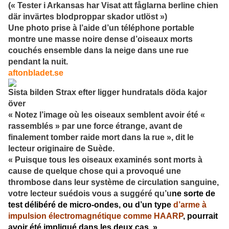
(« Tester i Arkansas har Visat att fåglarna berline chien
där invärtes blodproppar skador utlöst »)
Une photo prise à l’aide d’un téléphone portable
montre une masse noire dense d’oiseaux morts
couchés ensemble dans la neige dans une rue
pendant la nuit.
aftonbladet.se
Sista bilden Strax efter ligger hundratals döda kajor
över
« Notez l’image où les oiseaux semblent avoir été «
rassemblés » par une force étrange, avant de
finalement tomber raide mort dans la rue », dit le
lecteur originaire de Suède.
« Puisque tous les oiseaux examinés sont morts à
cause de quelque chose qui a provoqué une
thrombose dans leur système de circulation sanguine,
votre lecteur suédois vous a suggéré qu’u
ne sorte de
test délibéré de micro-ondes, ou d’un type
d’arme à
impulsion électromagnétique comme HAARP
, pourrait
avoir été impliqué dans les deux cas. »