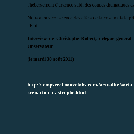
l'hébergement d'urgence subit des coupes dramatiques a
Nous avons conscience des effets de la crise mais la prio
l'Etat.
Interview de Christophe Robert, délégué général
Observateur
(le mardi 30 août 2011)
http://tempsreel.nouvelobs.com//actualite/soc
scenario-catastrophe.html