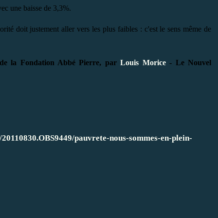
vec une baisse de 3,3%.
rité doit justement aller vers les plus faibles : c'est le sens même de
 de la Fondation Abbé Pierre, par
Louis Morice
- Le Nouvel
ial/20110830.OBS9449/pauvrete-nous-sommes-en-plein-