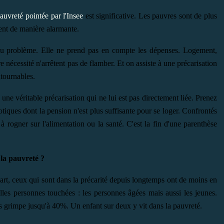
auvreté pointée par l'Insee
est significative. Les pauvres sont de plus
sent de manière alarmante.
 du problème. Elle ne prend pas en compte les dépenses. Logement,
 nécessité n'arrêtent pas de flamber. Et on assiste à une précarisation
tournables.
 une véritable précarisation qui ne lui est pas directement liée. Prenez
otiques dont la pension n'est plus suffisante pour se loger. Confrontés
 à rogner sur l'alimentation ou la santé. C'est la fin d'une parenthèse
 la pauvreté ?
, ceux qui sont dans la précarité depuis longtemps ont de moins en
elles personnes touchées : les personnes âgées mais aussi les jeunes.
s grimpe jusqu'à 40%. Un enfant sur deux y vit dans la pauvreté.