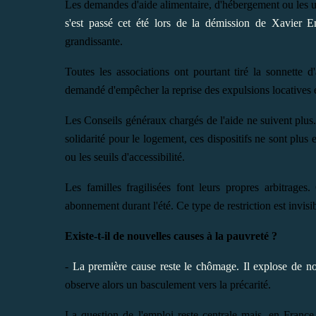
Les demandes d'aide alimentaire, d'hébergement ou les urg
s'est passé cet été lors de la démission de Xavier 
grandissante.
Toutes les associations ont pourtant tiré la sonnette 
demandé d'empêcher la reprise des expulsions locatives et
Les Conseils généraux chargés de l'aide ne suivent plus
solidarité pour le logement, ces dispositifs ne sont plus
ou les seuils d'accessibilité.
Les familles fragilisées font leurs propres arbitrages
abonnement durant l'été. Ce type de restriction est invisi
Existe-t-il de nouvelles causes à la pauvreté ?
-
La première cause reste le chômage. Il explose de n
observe alors un basculement vers la précarité.
La question de l'emploi reste centrale mais, en France,