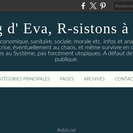
 d' Eva, R-sistons à 
économique, sanitaire, sociale, morale etc. Infos et ana
 crise, éventuellement au chaos, et même survivre en c
ves au Système, pas forcément utopiques. A défaut de l
publique.
ATÉGORIES PRINCIPALES
PAGES
ARCHIVES
CONTAC
Publicité