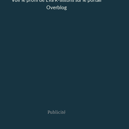
Voir le profil de
Eva R-sistons
sur le portail
Overblog
Publicité