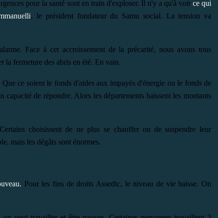
ences pour la santé sont en train d'exploser. Il n'y a qu'à voir
ce qui
Emmanuelli
, le président fondateur du Samu social. La tension va
d'alarme. Face à cet accroissement de la précarité, nous avons tous
 la fermeture des abris en été. En vain.
. Que ce soient le fonds d'aides aux impayés d'énergie ou le fonds de
 en capacité de répondre. Alors les départements baissent les montants
. Certains choisissent de ne plus se chauffer ou de suspendre leur
ble, mais les dégâts sont énormes.
ouveau.
Pour les fins de droits Assedic, le niveau de vie baisse. On
 on peut travailler et être pauvre. Certaines personnes travaillent 3