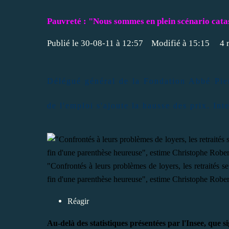
Pauvreté : "Nous sommes en plein scénario cat
Publié le 30-08-11 à 12:57 Modifié à 15:15
4 
Délégué général de la Fondation Abbé Pier
de l'emploi s'ajoute la hausse des prix. Int
"Confrontés à leurs problèmes de loyers, les retraités se 
fin d'une parenthèse heureuse", estime Christophe Rober
Réagir
Au-delà des statistiques présentées par l'Insee, que s