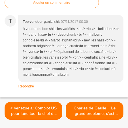
Ajouter un commentaire
T
Top vendeur ganja-shit
07/11/2017 00:30
à vendre du bon shit , les variétés :<br /> <br /> - belladona<br
/> - bangi haze<br /> - deep chunk <br /> - malberry
congolese<br /> - Maroc afghan<br /> - nevilles haze<br /> -
northern bright<br /> - orange crush<br /> - sweet tooth 3<br
/> - vortex<br /> <br /> également de la bonne cocaïne <br />
bien cristale, les variétés :<br /> <br /> - centrafricaine <br /> -
colombienne<br /> - congolaise<br /> - indonésienne <br /> -
peruvienne<br /> - rwandaise <br /> <br /> <br /> contacter à
moi à topgannna@gmail.com
Répondre
< Venezuela: Complot US
Charles de Gaulle : "Le
pour faire tuer le chef de
grand problème, c’est
l’opposition (selon Maduro)
l’impérialisme américain" >