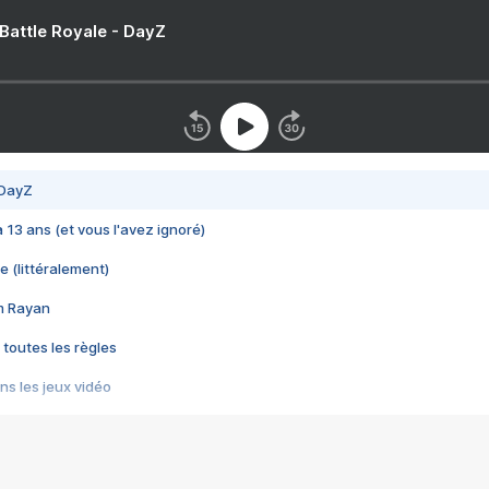
 Battle Royale - DayZ
 DayZ
 a 13 ans (et vous l'avez ignoré)
e (littéralement)
im Rayan
 toutes les règles
s les jeux vidéo
us choquant de Rockstar ? - Le scandale BULLY
e plus moche de Steam