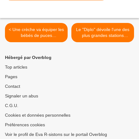
< Une crèche va équiper les
Le "Diplo" dévoile l'une des
bébés de puces
plus grandes stations
électroniques !
d'écoute (espions
israéliens) >
Hébergé par Overblog
Top articles
Pages
Contact
Signaler un abus
C.G.U.
Cookies et données personnelles
Préférences cookies
Voir le profil de Eva R-sistons sur le portail Overblog