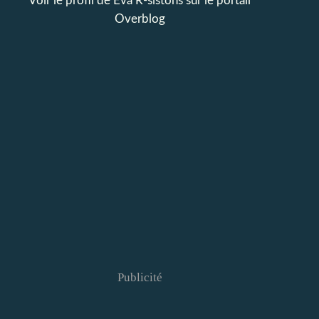
Voir le profil de
Eva R-sistons
sur le portail
Overblog
Publicité