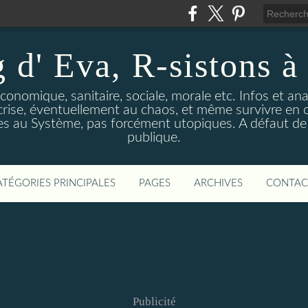
 d' Eva, R-sistons à 
économique, sanitaire, sociale, morale etc. Infos et ana
 crise, éventuellement au chaos, et même survivre en c
ves au Système, pas forcément utopiques. A défaut de l
publique.
ATÉGORIES PRINCIPALES
PAGES
ARCHIVES
CONTAC
Publicité