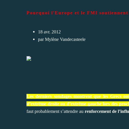
Pourquoi l'Europe et le FMI soutiennent 
18 avr. 2012
par Mylène Vandecasteele
Les derniers sondages montrent que les Grecs ont 
d’extrême droite ou d’extrême gauche lors des proch
faut probablement s’attendre au
renforcement de l’influ