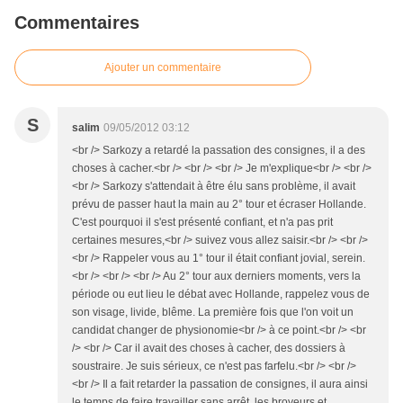
Commentaires
Ajouter un commentaire
S
salim
09/05/2012 03:12
<br /> Sarkozy a retardé la passation des consignes, il a des
choses à cacher.<br /> <br /> <br /> Je m'explique<br /> <br />
<br /> Sarkozy s'attendait à être élu sans problème, il avait
prévu de passer haut la main au 2° tour et écraser Hollande.
C'est pourquoi il s'est présenté confiant, et n'a pas prit
certaines mesures,<br /> suivez vous allez saisir.<br /> <br />
<br /> Rappeler vous au 1° tour il était confiant jovial, serein.
<br /> <br /> <br /> Au 2° tour aux derniers moments, vers la
période ou eut lieu le débat avec Hollande, rappelez vous de
son visage, livide, blême. La première fois que l'on voit un
candidat changer de physionomie<br /> à ce point.<br /> <br
/> <br /> Car il avait des choses à cacher, des dossiers à
soustraire. Je suis sérieux, ce n'est pas farfelu.<br /> <br />
<br /> Il a fait retarder la passation de consignes, il aura ainsi
le temps de faire travailler sans arrêt, les broyeurs et