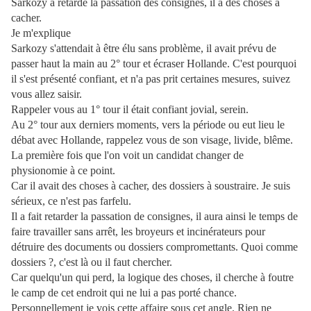
Sarkozy a retardé la passation des consignes, il a des choses à
cacher.
Je m'explique
Sarkozy s'attendait à être élu sans problème, il avait prévu de
passer haut la main au 2° tour et écraser Hollande. C'est pourquoi
il s'est présenté confiant, et n'a pas prit certaines mesures, suivez
vous allez saisir.
Rappeler vous au 1° tour il était confiant jovial, serein.
Au 2° tour aux derniers moments, vers la période ou eut lieu le
débat avec Hollande, rappelez vous de son visage, livide, blême.
La première fois que l'on voit un candidat changer de
physionomie à ce point.
Car il avait des choses à cacher, des dossiers à soustraire. Je suis
sérieux, ce n'est pas farfelu.
Il a fait retarder la passation de consignes, il aura ainsi le temps de
faire travailler sans arrêt, les broyeurs et incinérateurs pour
détruire des documents ou dossiers compromettants. Quoi comme
dossiers ?, c'est là ou il faut chercher.
Car quelqu'un qui perd, la logique des choses, il cherche à foutre
le camp de cet endroit qui ne lui a pas porté chance.
Personnellement je vois cette affaire sous cet angle. Rien ne