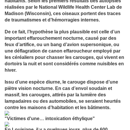
habitants. Selon les premiers résultats des autopsies
réalisées par le National Wildlife Health Center Lab de
Madison (Wisconsin), ces oiseaux portent des traces
de traumatismes et d’hémorragies internes.
De ce fait, l’hypothèse la plus plausible est celle d’un
important effarouchement nocturne, causé par des
feux d’artifice, ou un bang d’avion supersonique, ou
une déflagration de canon effaroucheur employé par
les céréaliers pour chasser les carouges, qui vivent en
dortoirs la nuit et sont considérés comme nuisibles en
hiver.
Issu d’une espèce diurne, le carouge dispose d’une
piètre vision nocturne. En cas d’envol soudain et
massif, les carouges, attirés par la lumière des
lampadaires ou des automobiles, se seraient heurtés
contre les maisons d’habitation et les bâtiments.
"Victimes d'une… intoxication éthylique"
En Louisiane, il y a quelques jours, plus de 600